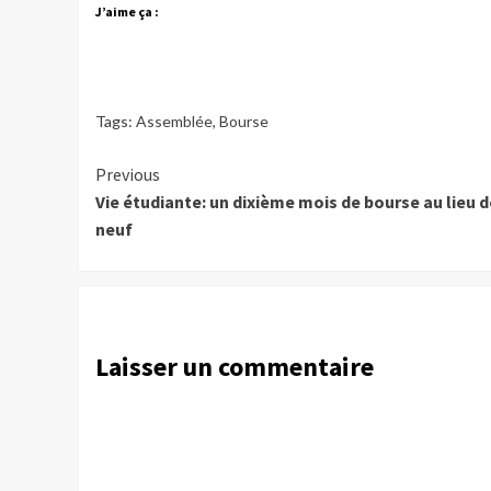
J’aime ça :
Tags:
Assemblée
,
Bourse
Continue
Previous
Vie étudiante: un dixième mois de bourse au lieu d
Reading
neuf
Laisser un commentaire