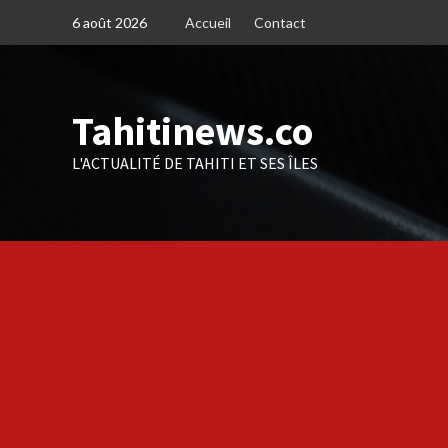
Skip
6 août 2026
Accueil
Contact
to
content
Tahitinews.co
L'ACTUALITÉ DE TAHITI ET SES ÎLES