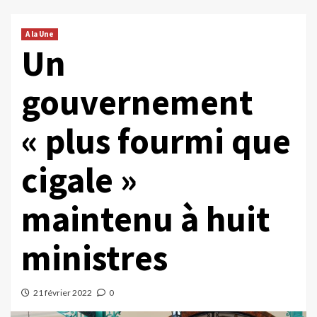
A la Une
Un
gouvernement
« plus fourmi que
cigale »
maintenu à huit
ministres
21 février 2022
0