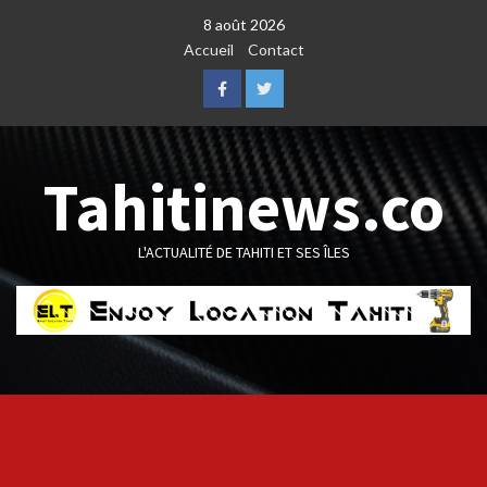
Skip
8 août 2026
to
Accueil
Contact
content
Facebook
Twitter
Tahitinews.co
L'ACTUALITÉ DE TAHITI ET SES ÎLES