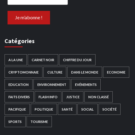
Catégories
A LA UNE
CARNET NOIR
CHIFFRE DU JOUR
CRYPTOMONNAIE
CULTURE
DANS LE MONDE
ECONOMIE
EDUCATION
ENVIRONNEMENT
EVÉNEMENTS
FAITS DIVERS
FLASH INFO
JUSTICE
NON CLASSÉ
PACIFIQUE
POLITIQUE
SANTÉ
SOCIAL
SOCIÉTÉ
SPORTS
TOURISME