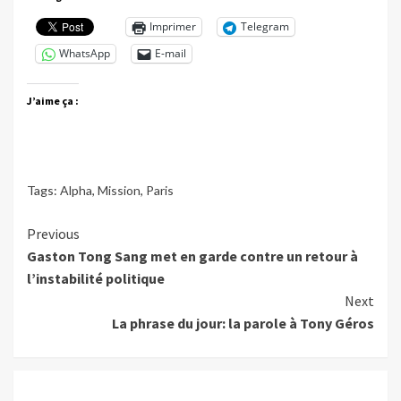
Imprimer
Telegram
WhatsApp
E-mail
J’aime ça :
Tags:
Alpha
,
Mission
,
Paris
Continue
Previous
Gaston Tong Sang met en garde contre un retour à
Reading
l’instabilité politique
Next
La phrase du jour: la parole à Tony Géros