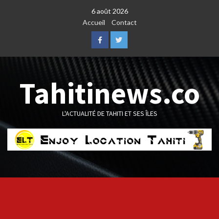
Skip
6 août 2026
to
Accueil
Contact
content
Facebook
Twitter
Tahitinews.co
L'ACTUALITÉ DE TAHITI ET SES ÎLES