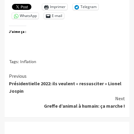
Imprimer
Telegram
WhatsApp
E-mail
J’aime ça :
Tags:
Inflation
Continue
Previous
Présidentielle 2022: ils veulent « ressusciter » Lionel
Reading
Jospin
Next
Greffe d’animal à humain: ça marche !