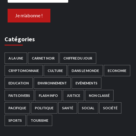
Catégories
A LA UNE
CARNET NOIR
CHIFFRE DU JOUR
CRYPTOMONNAIE
CULTURE
DANS LE MONDE
ECONOMIE
EDUCATION
ENVIRONNEMENT
EVÉNEMENTS
FAITS DIVERS
FLASH INFO
JUSTICE
NON CLASSÉ
PACIFIQUE
POLITIQUE
SANTÉ
SOCIAL
SOCIÉTÉ
SPORTS
TOURISME