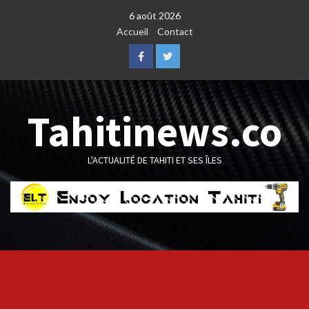
Skip
6 août 2026
to
Accueil
Contact
content
Facebook
Twitter
Tahitinews.co
L'ACTUALITÉ DE TAHITI ET SES ÎLES