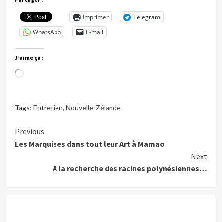
Imprimer
Telegram
WhatsApp
E-mail
J’aime ça :
Chargement…
Tags:
Entretien
,
Nouvelle-Zélande
Continue
Previous
Les Marquises dans tout leur Art à Mamao
Reading
Next
A la recherche des racines polynésiennes…