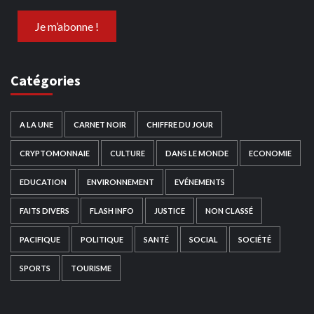
Catégories
A LA UNE
CARNET NOIR
CHIFFRE DU JOUR
CRYPTOMONNAIE
CULTURE
DANS LE MONDE
ECONOMIE
EDUCATION
ENVIRONNEMENT
EVÉNEMENTS
FAITS DIVERS
FLASH INFO
JUSTICE
NON CLASSÉ
PACIFIQUE
POLITIQUE
SANTÉ
SOCIAL
SOCIÉTÉ
SPORTS
TOURISME