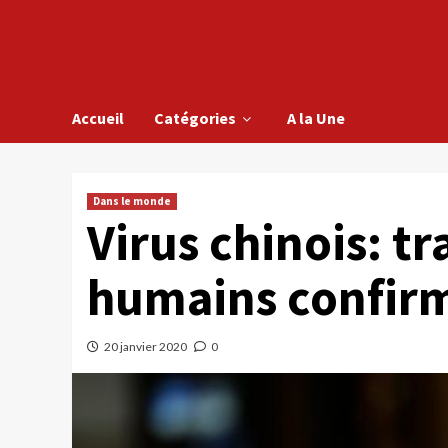
Accueil
Catégories
A la Une
Dans le monde
Virus chinois: t
humains confir
20 janvier 2020
0