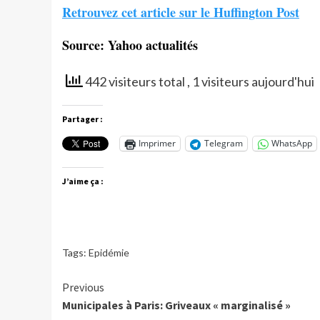
Retrouvez cet article sur le Huffington Post
Source: Yahoo actualités
442 visiteurs total
, 1 visiteurs aujourd'hui
Partager :
Imprimer
Telegram
WhatsApp
J’aime ça :
Tags:
Epidémie
Continue
Previous
Municipales à Paris: Griveaux « marginalisé »
Reading