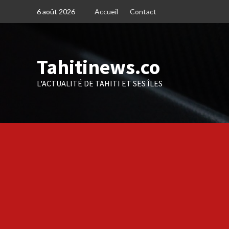
Skip
6 août 2026
Accueil
Contact
to
content
Tahitinews.co
L'ACTUALITÉ DE TAHITI ET SES ÎLES