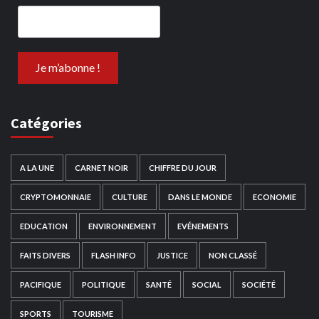
Catégories
A LA UNE
CARNET NOIR
CHIFFRE DU JOUR
CRYPTOMONNAIE
CULTURE
DANS LE MONDE
ECONOMIE
EDUCATION
ENVIRONNEMENT
EVÉNEMENTS
FAITS DIVERS
FLASH INFO
JUSTICE
NON CLASSÉ
PACIFIQUE
POLITIQUE
SANTÉ
SOCIAL
SOCIÉTÉ
SPORTS
TOURISME