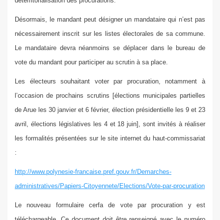
déterritorialisation des procurations.
Désormais, le mandant peut désigner un mandataire qui n’est pas
nécessairement inscrit sur les listes électorales de sa commune.
Le mandataire devra néanmoins se déplacer dans le bureau de
vote du mandant pour participer au scrutin à sa place.
Les électeurs souhaitant voter par procuration, notamment à
l’occasion de prochains scrutins [élections municipales partielles
de Arue les 30 janvier et 6 février, élection présidentielle les 9 et 23
avril, élections législatives les 4 et 18 juin], sont invités à réaliser
les formalités présentées sur le site internet du haut-commissariat
:
http://www.polynesie-francaise.pref.gouv.fr/Demarches-
administratives/Papiers-Citoyennete/Elections/Vote-par-procuration
Le nouveau formulaire cerfa de vote par procuration y est
téléchargeable. Ce document doit être renseigné avec le numéro