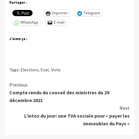
Partager :
Imprimer
Telegram
WhatsApp
E-mail
J’aime ça :
Tags:
Elections
,
Etat
,
Vote
Continue
Previous
Compte rendu du conseil des ministres du 29
Reading
décembre 2021
Next
L’intox du jour: une TVA sociale pour « payer les
immeubles du Pays »