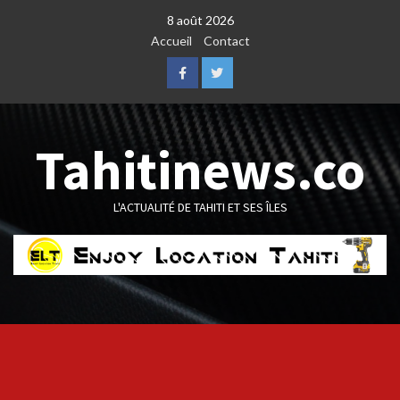
Skip
8 août 2026
to
Accueil
Contact
content
Facebook
Twitter
Tahitinews.co
L'ACTUALITÉ DE TAHITI ET SES ÎLES