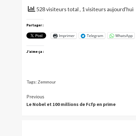
528 visiteurs total
, 1 visiteurs aujourd'hui
Partager :
Imprimer
Telegram
WhatsApp
J’aime ça :
Tags:
Zemmour
Continue
Previous
Le Nobel et 100 millions de Fcfp en prime
Reading