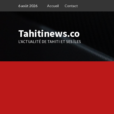
Skip
6 août 2026
Accueil
Contact
to
content
Tahitinews.co
L'ACTUALITÉ DE TAHITI ET SES ÎLES