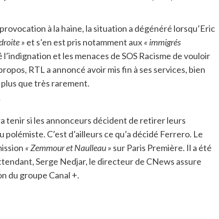
rovocation à la haine, la situation a dégénéré lorsqu’Eric
droite »
et s’en est pris notamment aux
« immigrés
 l’indignation et les menaces de SOS Racisme de vouloir
es propos, RTL a annoncé avoir mis fin à ses services, bien
 plus que très rarement.
?
tenir si les annonceurs décident de retirer leurs
du polémiste. C’est d’ailleurs ce qu’a décidé Ferrero. Le
mission
« Zemmour et Naulleau »
sur Paris Première. Il a été
ttendant, Serge Nedjar, le directeur de CNews assure
ron du groupe Canal +.