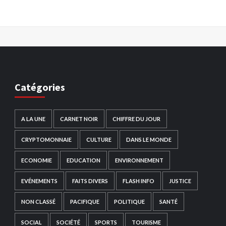
Catégories
A LA UNE
CARNET NOIR
CHIFFRE DU JOUR
CRYPTOMONNAIE
CULTURE
DANS LE MONDE
ECONOMIE
EDUCATION
ENVIRONNEMENT
EVÉNEMENTS
FAITS DIVERS
FLASH INFO
JUSTICE
NON CLASSÉ
PACIFIQUE
POLITIQUE
SANTÉ
SOCIAL
SOCIÉTÉ
SPORTS
TOURISME