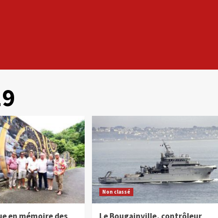
19
Non classé
ue en mémoire des
Le Bougainville, contrôleur