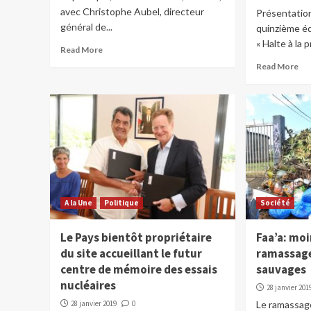
avec Christophe Aubel, directeur
Présentation
général de...
quinzième éd
« Halte à la p
Read More
Read More
A la Une
Politique
Société
Le Pays bientôt propriétaire
Faa’a: mo
du site accueillant le futur
ramassage
centre de mémoire des essais
sauvages
nucléaires
28 janvier 201
28 janvier 2019
0
Le ramassag