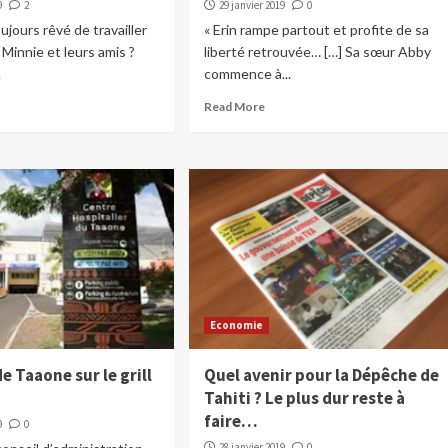
9
2
29 janvier 2019
0
ujours rêvé de travailler
« Erin rampe partout et profite de sa
 Minnie et leurs amis ?
liberté retrouvée… […] Sa sœur Abby
.
commence à...
Read More
Economie
de Taaone sur le grill
Quel avenir pour la Dépêche de
Tahiti ? Le plus dur reste à
faire…
9
0
28 janvier 2019
0