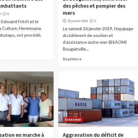
ombattants
des pêches et pompier des
mers
9
0
 Edouard Fritch et le
29 janvier 2019
0
la Culture, Heremoana
Le samedi 26 janvier 2019, l’équipage
hutapu, ont procédé,
du bâtiment de soutien et
d’assistance outre-mer (BSAOM)
Bougainville...
Read More
Economie
ation en marche à
Aggravation du déficit de