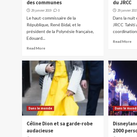
des communes
du JRCC
29 janvier 2019
0
29 janvier 201
Le haut-commissaire de la
Dans la nuit 
République, René Bidal, et le
JRCC Tahiti a
président de la Polynésie française,
coordination.
Edouard...
Read More
Read More
Dans le monde
Dans le mond
Céline Dion et sa garde-robe
Disneylan
audacieuse
2000 pers