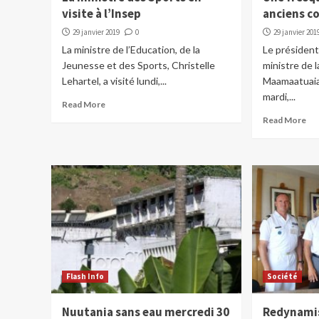
visite à l’Insep
anciens c
29 janvier 2019
0
29 janvier 201
La ministre de l’Education, de la
Le président
Jeunesse et des Sports, Christelle
ministre de 
Lehartel, a visité lundi,...
Maamaatuaia
mardi,...
Read More
Read More
Flash Info
Société
Nuutania sans eau mercredi 30
Redynamis