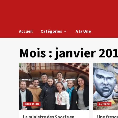
Accueil
Catégories
A la Une
Mois :
janvier 20
Education
Culture
La ministre des Sports en
Une fresq