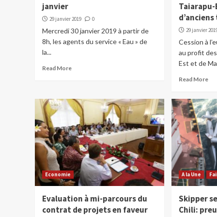
janvier
Taiarapu-
d’anciens 
29 janvier 2019
0
Mercredi 30 janvier 2019 à partir de
29 janvier 201
8h, les agents du service « Eau » de
Cession à l’
la...
au profit d
Est et de Mah
Read More
Read More
Economie
A la Une
Fa
Evaluation à mi-parcours du
Skipper s
contrat de projets en faveur
Chili: pre