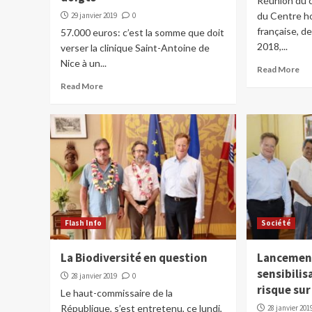
Réunion du c
du Centre ho
29 janvier 2019
0
française, de
57.000 euros: c’est la somme que doit
2018,...
verser la clinique Saint-Antoine de
Nice à un...
Read More
Read More
Flash Info
Société
La Biodiversité en question
Lancement
sensibilis
28 janvier 2019
0
risque sur
Le haut-commissaire de la
République, s’est entretenu, ce lundi,
28 janvier 201