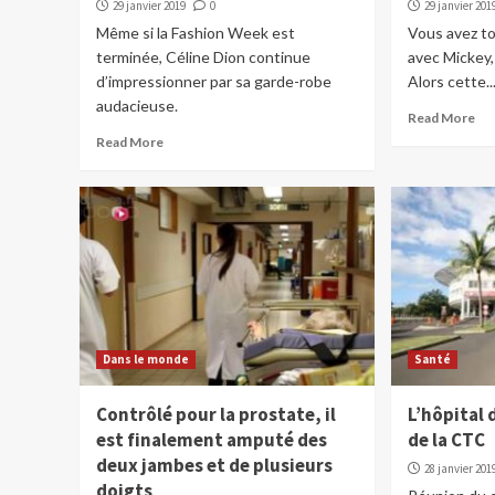
29 janvier 2019
0
29 janvier 201
Même si la Fashion Week est
Vous avez to
terminée, Céline Dion continue
avec Mickey,
d’impressionner par sa garde-robe
Alors cette..
audacieuse.
Read More
Read More
Dans le monde
Santé
Contrôlé pour la prostate, il
L’hôpital 
est finalement amputé des
de la CTC
deux jambes et de plusieurs
28 janvier 201
doigts