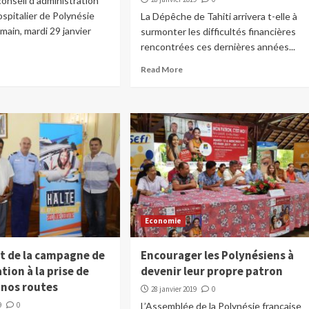
onseil d’administration
spitalier de Polynésie
La Dépêche de Tahiti arrivera t-elle à
main, mardi 29 janvier
surmonter les difficultés financières
rencontrées ces dernières années...
Read More
Economie
 de la campagne de
Encourager les Polynésiens à
ation à la prise de
devenir leur propre patron
 nos routes
28 janvier 2019
0
9
0
L’Assemblée de la Polynésie française