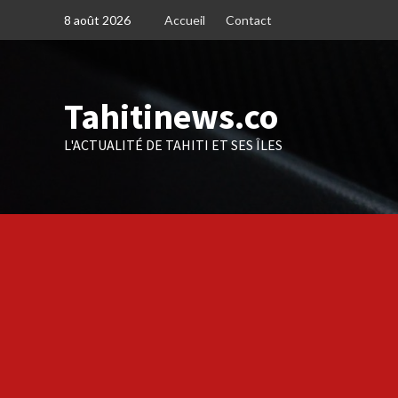
Skip
8 août 2026
Accueil
Contact
to
content
Tahitinews.co
L'ACTUALITÉ DE TAHITI ET SES ÎLES