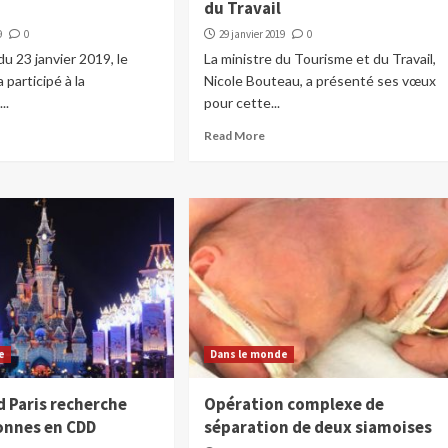
du Travail
9
0
29 janvier 2019
0
du 23 janvier 2019, le
La ministre du Tourisme et du Travail,
 participé à la
Nicole Bouteau, a présenté ses vœux
..
pour cette...
Read More
e
Dans le monde
d Paris recherche
Opération complexe de
onnes en CDD
séparation de deux siamoises