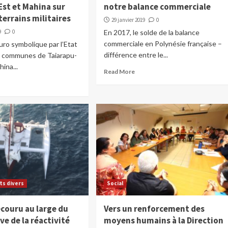
Est et Mahina sur
notre balance commerciale
terrains militaires
29 janvier 2019
0
9
0
En 2017, le solde de la balance
commerciale en Polynésie française –
euro symbolique par l’Etat
différence entre le...
es communes de Taiarapu-
ina...
Read More
its divers
Social
ecouru au large du
Vers un renforcement des
uve de la réactivité
moyens humains à la Direction