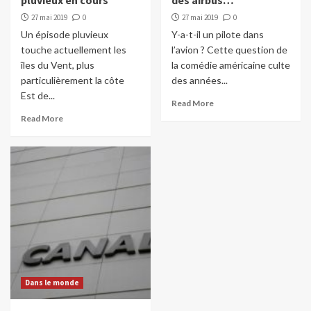
pluvieux en cours
des airbus…
27 mai 2019
0
27 mai 2019
0
Un épisode pluvieux
Y-a-t-il un pilote dans
touche actuellement les
l’avion ? Cette question de
îles du Vent, plus
la comédie américaine culte
particulièrement la côte
des années...
Est de...
Read More
Read More
Dans le monde