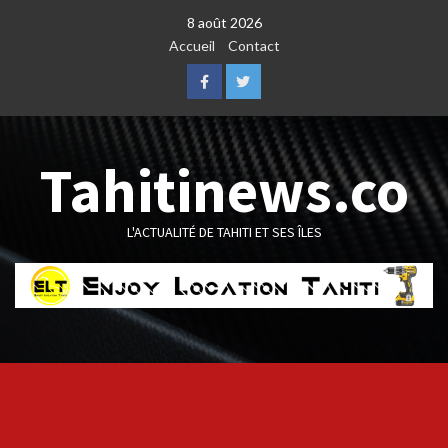
Skip
8 août 2026
to
Accueil
Contact
content
Facebook
Twitter
Tahitinews.co
L'ACTUALITÉ DE TAHITI ET SES ÎLES