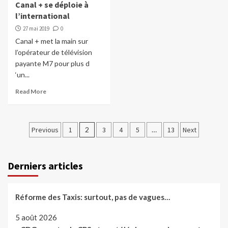
Canal + se déploie à
l’international
27 mai 2019
0
Canal + met la main sur
l’opérateur de télévision
payante M7 pour plus d
‘un...
Read More
Pagination
Previous
1
2
3
4
5
…
13
Next
des
publications
Derniers articles
Réforme des Taxis: surtout, pas de vagues…
5 août 2026