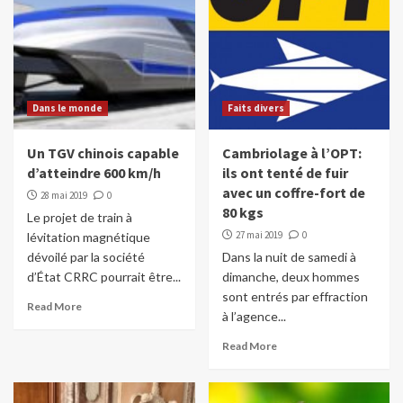
Dans le monde
Faits divers
Un TGV chinois capable
Cambriolage à l’OPT:
d’atteindre 600 km/h
ils ont tenté de fuir
avec un coffre-fort de
28 mai 2019
0
80 kgs
Le projet de train à
27 mai 2019
0
lévitation magnétique
dévoilé par la société
Dans la nuit de samedi à
d’État CRRC pourrait être...
dimanche, deux hommes
sont entrés par effraction
Read More
à l’agence...
Read More