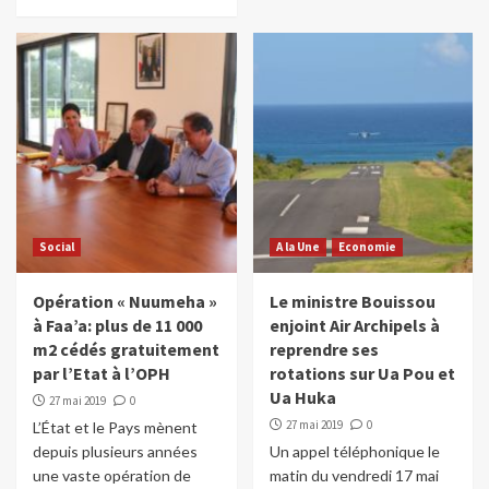
Social
A la Une
Economie
Opération « Nuumeha »
Le ministre Bouissou
à Faa’a: plus de 11 000
enjoint Air Archipels à
m2 cédés gratuitement
reprendre ses
par l’Etat à l’OPH
rotations sur Ua Pou et
Ua Huka
27 mai 2019
0
27 mai 2019
0
L’État et le Pays mènent
depuis plusieurs années
Un appel téléphonique le
une vaste opération de
matin du vendredi 17 mai