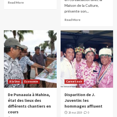
Read More
Maison de la Culture,
présente son...
Read More
A la Une
Economie
Carnet noir
De Punaauia à Mahina,
Disparition de J.
état des lieux des
Juventin: les
différents chantiers en
hommages affluent
cours
28 mai 2019
0