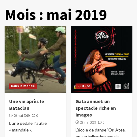
Mois :
mai 2019
Dans le monde
Culture
Une vie après le
Gala annuel: un
Bataclan
spectacle riche en
images
29 mai 2019
0
28 mai 2019
0
L’une pédale, l’autre
« maindale ».
L’école de danse ‘Ori Atea,
en coréalisation avec la