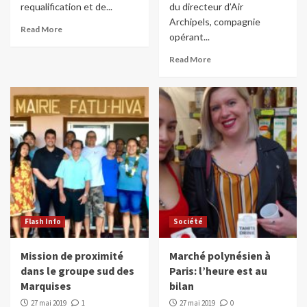
requalification et de...
du directeur d’Air
Archipels, compagnie
Read More
opérant...
Read More
Flash Info
Société
Mission de proximité
Marché polynésien à
dans le groupe sud des
Paris: l’heure est au
Marquises
bilan
27 mai 2019
1
27 mai 2019
0