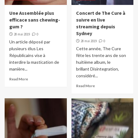
Une Assemblée plus
Concert de The Cure à
efficace sans chewing-
suivre en live
gum ?
streaming depuis
Sydney
28 mai 2019
0
28 mai 2019
0
Un article déposé par
plusieurs élus Les
Cette année, The Cure
Républicains vise à
fête les trente ans de son
interdire la mastication de
huitième album, le
manière...
brillant Disintegration,
considéré...
Read More
Read More