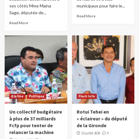
ses côtés Mme Maina
municipaux pour faire le...
Sage, députée de...
Read More
Read More
A la Une
Politique
Flash Info
Un collectif budgétaire
Rotui Tehei en
à plus de 37 milliards
« éclaireur » du député
Fcfp pour tenter de
de la Gironde
relancer la machine
23 juillet 2020
0