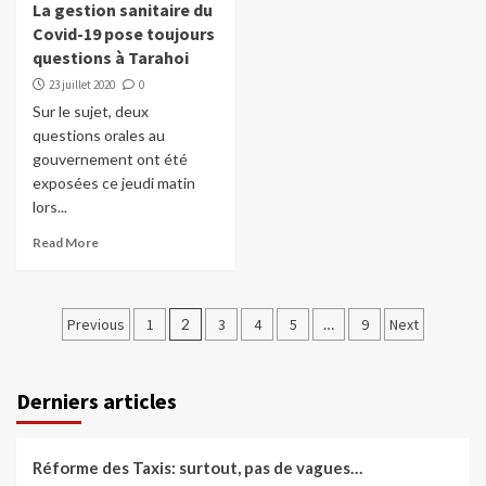
La gestion sanitaire du
Covid-19 pose toujours
questions à Tarahoi
23 juillet 2020
0
Sur le sujet, deux
questions orales au
gouvernement ont été
exposées ce jeudi matin
lors...
Read More
Pagination
Previous
1
2
3
4
5
…
9
Next
des
publications
Derniers articles
Réforme des Taxis: surtout, pas de vagues…