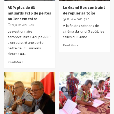
ADP: plus de 63
Le Grand Rex contraint
milliards Fcfp de pertes
de replier sa toîle
au 1er semestre
27 juillet 2020
0
27 juillet 2020
0
A la fin des séances de
Le gestionnaire
cinéma du lundi 3 août, les
aéroportuaire Groupe ADP
salles du Grand...
a enregistré une perte
Read More
nette de 535 millions
d’euros au...
Read More