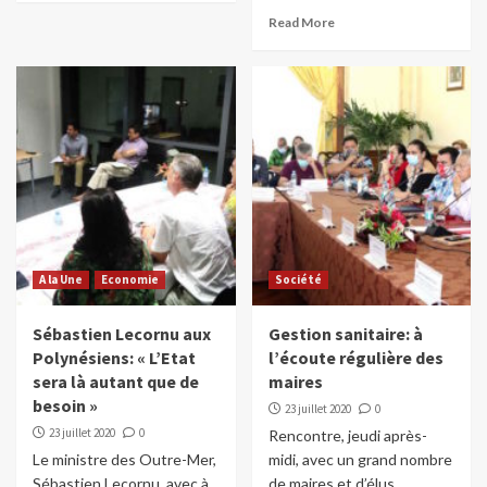
Read More
A la Une
Economie
Société
Sébastien Lecornu aux
Gestion sanitaire: à
Polynésiens: « L’Etat
l’écoute régulière des
sera là autant que de
maires
besoin »
23 juillet 2020
0
23 juillet 2020
0
Rencontre, jeudi après-
Le ministre des Outre-Mer,
midi, avec un grand nombre
Sébastien Lecornu, avec à
de maires et d’élus