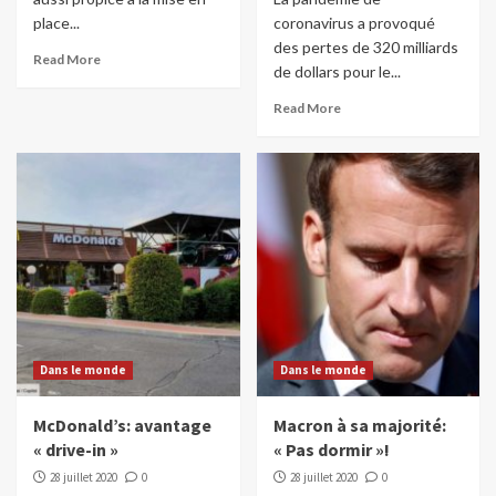
place...
coronavirus a provoqué
des pertes de 320 milliards
Read More
de dollars pour le...
Read More
Dans le monde
Dans le monde
McDonald’s: avantage
Macron à sa majorité:
« drive-in »
« Pas dormir »!
28 juillet 2020
0
28 juillet 2020
0