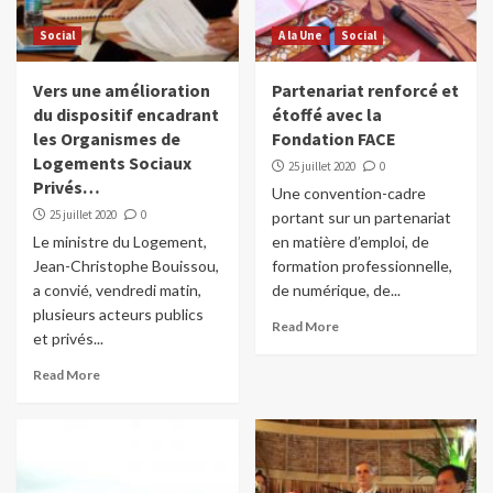
Social
A la Une
Social
Vers une amélioration
Partenariat renforcé et
du dispositif encadrant
étoffé avec la
les Organismes de
Fondation FACE
Logements Sociaux
25 juillet 2020
0
Privés…
Une convention-cadre
25 juillet 2020
0
portant sur un partenariat
Le ministre du Logement,
en matière d’emploi, de
Jean-Christophe Bouissou,
formation professionnelle,
a convié, vendredi matin,
de numérique, de...
plusieurs acteurs publics
Read More
et privés...
Read More