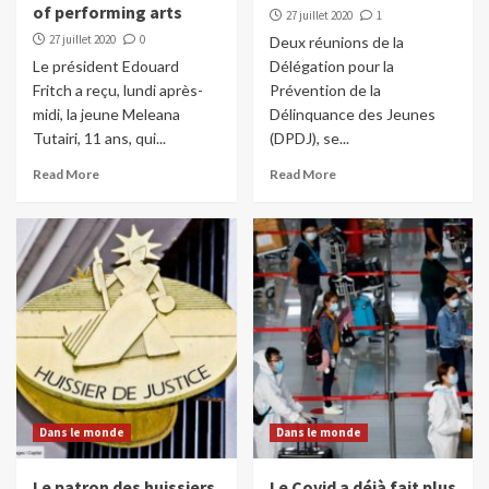
of performing arts
27 juillet 2020
1
27 juillet 2020
0
Deux réunions de la
Le président Edouard
Délégation pour la
Fritch a reçu, lundi après-
Prévention de la
midi, la jeune Meleana
Délinquance des Jeunes
Tutairi, 11 ans, qui...
(DPDJ), se...
Read More
Read More
Dans le monde
Dans le monde
Le patron des huissiers
Le Covid a déjà fait plus