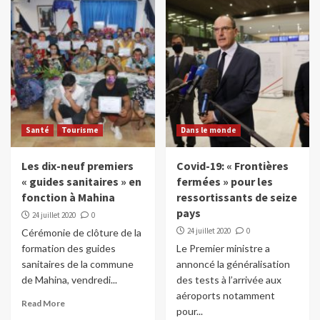
Santé
Tourisme
Dans le monde
Les dix-neuf premiers
Covid-19: « Frontières
« guides sanitaires » en
fermées » pour les
fonction à Mahina
ressortissants de seize
pays
24 juillet 2020
0
24 juillet 2020
0
Cérémonie de clôture de la
formation des guides
Le Premier ministre a
sanitaires de la commune
annoncé la généralisation
de Mahina, vendredi...
des tests à l’arrivée aux
aéroports notamment
Read More
pour...