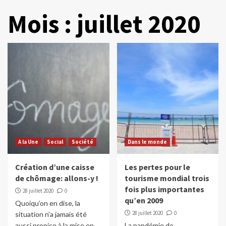
Mois :
juillet 2020
A la Une
Social
Société
Dans le monde
Création d’une caisse
Les pertes pour le
de chômage: allons-y !
tourisme mondial trois
fois plus importantes
28 juillet 2020
0
qu’en 2009
Quoiqu’on en dise, la
28 juillet 2020
0
situation n’a jamais été
aussi propice à la mise en
La pandémie de