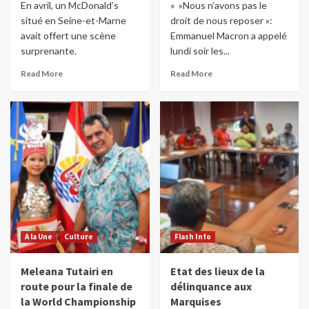
En avril, un McDonald’s
« »Nous n’avons pas le
situé en Seine-et-Marne
droit de nous reposer »:
avait offert une scène
Emmanuel Macron a appelé
surprenante.
lundi soir les...
Read More
Read More
A la Une
Culture
Flash Info
Meleana Tutairi en
Etat des lieux de la
route pour la finale de
délinquance aux
la World Championship
Marquises