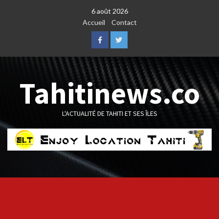
Skip
6 août 2026
to
Accueil
Contact
content
Facebook
Twitter
Tahitinews.co
L'ACTUALITÉ DE TAHITI ET SES ÎLES