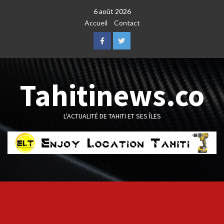
Skip
6 août 2026
to
Accueil
Contact
content
Facebook
Twitter
Tahitinews.co
L'ACTUALITÉ DE TAHITI ET SES ÎLES