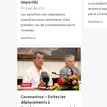
importés
Le président 
annoncé mar
12 août 2020
0
par le coronav
Les autorités néo-zélandaises
enquêtent pour déterminer si les
Read More
premiers cas de contamination par le
nouveau...
Read More
Santé
Coronavirus: « Evitez les
déplacements à