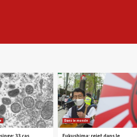
e
Dans le monde
 singe: 33 cas
Fukushima: rejet dans le