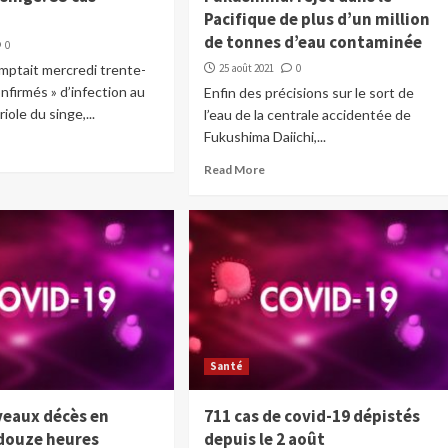
s
Pacifique de plus d’un million
de tonnes d’eau contaminée
0
mptait mercredi trente-
25 août 2021
0
onfirmés » d’infection au
Enfin des précisions sur le sort de
riole du singe,...
l’eau de la centrale accidentée de
Fukushima Daiichi,...
Read More
Santé
veaux décès en
711 cas de covid-19 dépistés
douze heures
depuis le 2 août