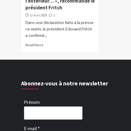
l’extérieur… », recommande le
président Fritch
11 mars 2020
2
Dans une déclaration faite à la presse
ce matin, le président Edouard Fritch
a confirmé...
Read More
Abonnez-vous à notre newsletter
Prénom
E-mail
*