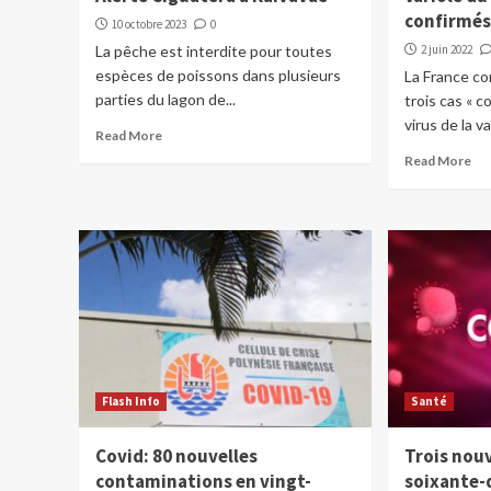
confirmé
10 octobre 2023
0
La pêche est interdite pour toutes
2 juin 2022
espèces de poissons dans plusieurs
La France co
parties du lagon de...
trois cas « c
virus de la va
Read More
Read More
Flash Info
Santé
Covid: 80 nouvelles
Trois nou
contaminations en vingt-
soixante-