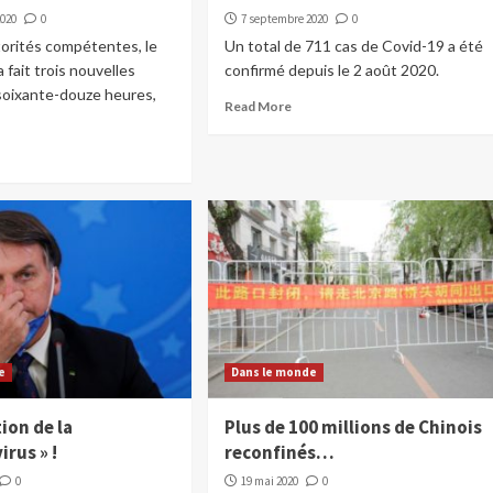
2020
0
7 septembre 2020
0
torités compétentes, le
Un total de 711 cas de Covid-19 a été
 fait trois nouvelles
confirmé depuis le 2 août 2020.
soixante-douze heures,
Read More
e
Dans le monde
ion de la
Plus de 100 millions de Chinois
irus » !
reconfinés…
0
19 mai 2020
0