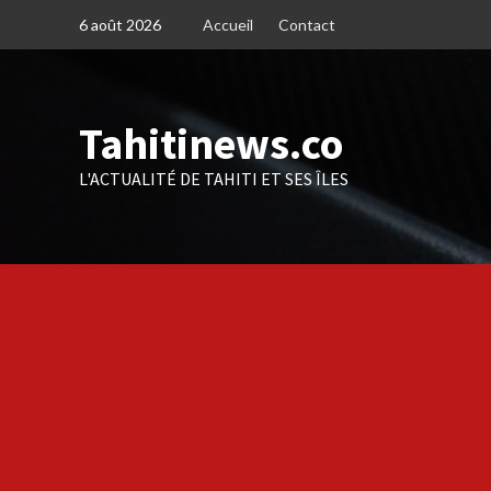
Skip
6 août 2026
Accueil
Contact
to
content
Tahitinews.co
L'ACTUALITÉ DE TAHITI ET SES ÎLES