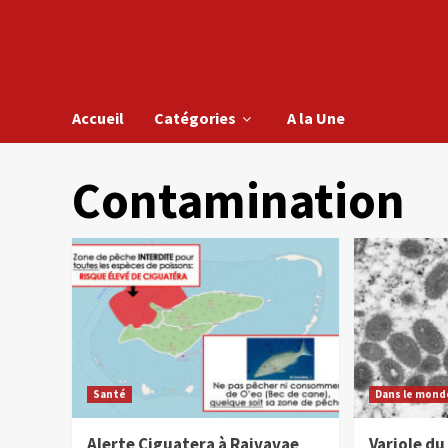
Accueil
Catégories
A la Une
Contamination
Santé
Dans le mond
Alerte Ciguatera à Raivavae
Variole du