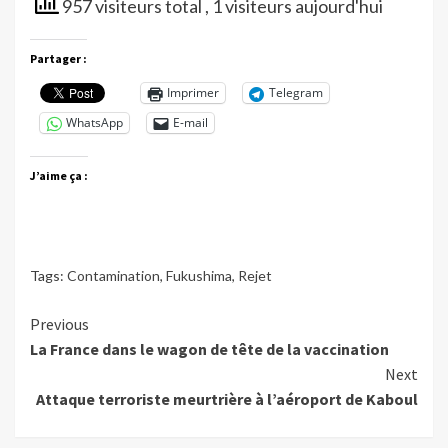
957 visiteurs total
, 1 visiteurs aujourd'hui
Partager :
Imprimer
Telegram
WhatsApp
E-mail
J’aime ça :
Tags:
Contamination
,
Fukushima
,
Rejet
Continue
Previous
La France dans le wagon de tête de la vaccination
Reading
Next
Attaque terroriste meurtrière à l’aéroport de Kaboul