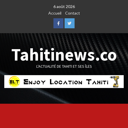
Skip
6 août 2026
to
Accueil
Contact
content
Facebook
Twitter
Tahitinews.co
L'ACTUALITÉ DE TAHITI ET SES ÎLES