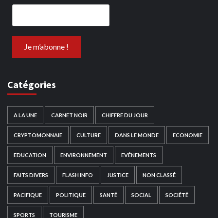
Catégories
A LA UNE
CARNET NOIR
CHIFFRE DU JOUR
CRYPTOMONNAIE
CULTURE
DANS LE MONDE
ECONOMIE
EDUCATION
ENVIRONNEMENT
EVÉNEMENTS
FAITS DIVERS
FLASH INFO
JUSTICE
NON CLASSÉ
PACIFIQUE
POLITIQUE
SANTÉ
SOCIAL
SOCIÉTÉ
SPORTS
TOURISME