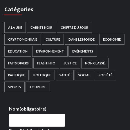
Catégories
A LA UNE
CARNET NOIR
CHIFFRE DU JOUR
CRYPTOMONNAIE
CULTURE
DANS LE MONDE
ECONOMIE
EDUCATION
ENVIRONNEMENT
EVÉNEMENTS
FAITS DIVERS
FLASH INFO
JUSTICE
NON CLASSÉ
PACIFIQUE
POLITIQUE
SANTÉ
SOCIAL
SOCIÉTÉ
SPORTS
TOURISME
Nom
(obligatoire)