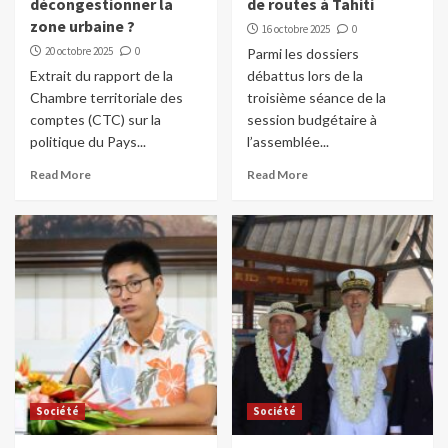
décongestionner la
de routes à Tahiti
zone urbaine ?
16 octobre 2025
0
20 octobre 2025
0
Parmi les dossiers
Extrait du rapport de la
débattus lors de la
Chambre territoriale des
troisième séance de la
comptes (CTC) sur la
session budgétaire à
politique du Pays...
l’assemblée...
Read More
Read More
Société
Société