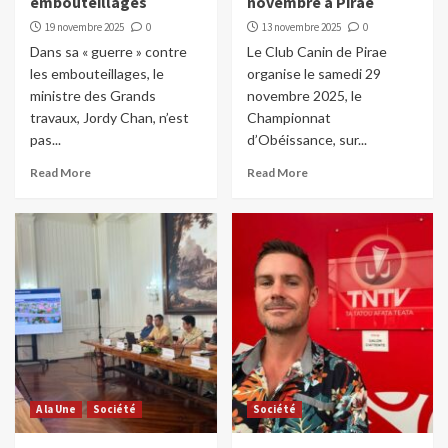
embouteillages
novembre à Pirae
19 novembre 2025
0
13 novembre 2025
0
Dans sa « guerre » contre
Le Club Canin de Pirae
les embouteillages, le
organise le samedi 29
ministre des Grands
novembre 2025, le
travaux, Jordy Chan, n’est
Championnat
pas...
d’Obéissance, sur...
Read More
Read More
A la Une
Société
Société