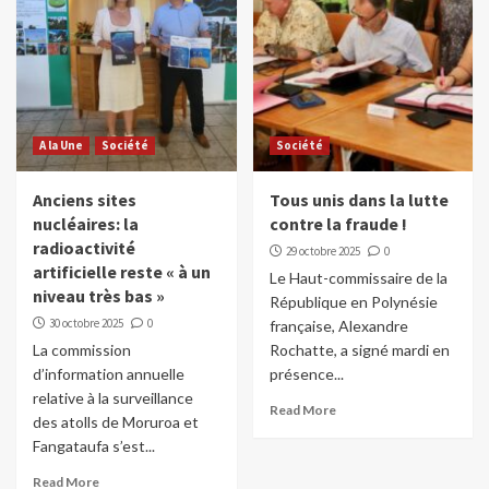
A la Une
Société
Société
Anciens sites
Tous unis dans la lutte
nucléaires: la
contre la fraude !
radioactivité
29 octobre 2025
0
artificielle reste « à un
Le Haut-commissaire de la
niveau très bas »
République en Polynésie
30 octobre 2025
0
française, Alexandre
La commission
Rochatte, a signé mardi en
d’information annuelle
présence...
relative à la surveillance
Read More
des atolls de Moruroa et
Fangataufa s’est...
Read More