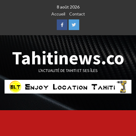
Skip
8 août 2026
to
Accueil
Contact
content
Facebook
Twitter
Tahitinews.co
L'ACTUALITÉ DE TAHITI ET SES ÎLES