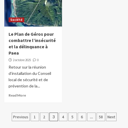
Société
Le Plan de Géros pour
combattre l’insécurité
et la délinquance à
Paea
2 octobre 2025
0
Retour sur la réunion
d’installation du Conseil
local de sécurité et de
prévention de la...
Read More
Pagination
Previous
1
2
3
4
5
6
…
58
Next
des