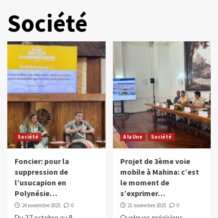
Société
Société
A la Une
Société
Foncier: pour la
Projet de 3ème voie
suppression de
mobile à Mahina: c’est
l’usucapion en
le moment de
Polynésie…
s’exprimer…
24 novembre 2025
0
21 novembre 2025
0
Du 27 octobre au 9
Quelques précisions