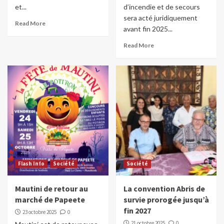
et...
d’incendie et de secours
sera acté juridiquement
Read More
avant fin 2025...
Read More
Flash Info
Société
Société
Mautini de retour au
La convention Abris de
marché de Papeete
survie prorogée jusqu’à
fin 2027
23 octobre 2025
0
21 octobre 2025
0