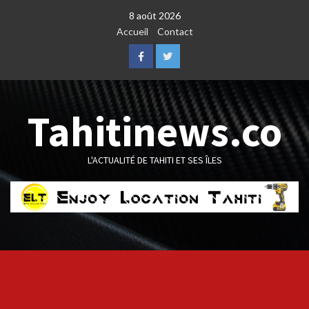
Skip
8 août 2026
to
Accueil
Contact
content
Facebook
Twitter
Tahitinews.co
L'ACTUALITÉ DE TAHITI ET SES ÎLES