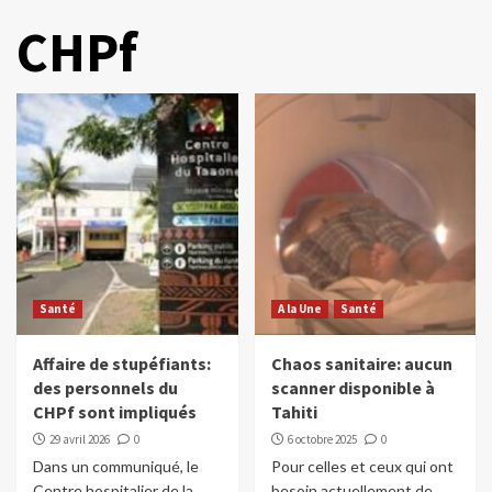
CHPf
Santé
A la Une
Santé
Affaire de stupéfiants:
Chaos sanitaire: aucun
des personnels du
scanner disponible à
CHPf sont impliqués
Tahiti
29 avril 2026
0
6 octobre 2025
0
Dans un communiqué, le
Pour celles et ceux qui ont
Centre hospitalier de la
besoin actuellement de