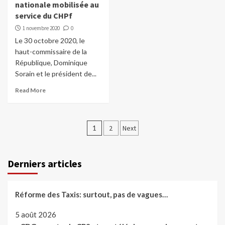
nationale mobilisée au
service du CHPf
1 novembre 2020
0
Le 30 octobre 2020, le
haut-commissaire de la
République, Dominique
Sorain et le président de...
Read More
Pagination
1
2
Next
des
publications
Derniers articles
Réforme des Taxis: surtout, pas de vagues…
5 août 2026