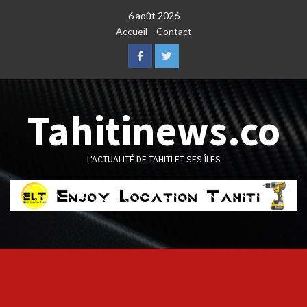
Skip
6 août 2026
to
Accueil
Contact
content
Facebook
Twitter
Tahitinews.co
L'ACTUALITÉ DE TAHITI ET SES ÎLES