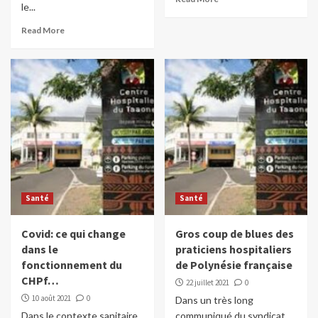
le...
Read More
Santé
Santé
Covid: ce qui change
Gros coup de blues des
dans le
praticiens hospitaliers
fonctionnement du
de Polynésie française
CHPf…
22 juillet 2021
0
10 août 2021
0
Dans un très long
Dans le contexte sanitaire
communiqué du syndicat