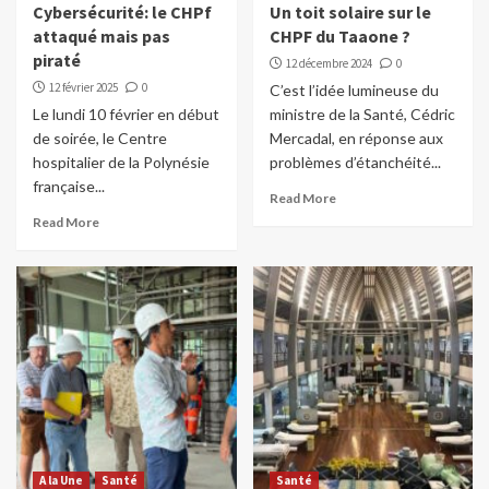
Cybersécurité: le CHPf
Un toit solaire sur le
attaqué mais pas
CHPF du Taaone ?
piraté
12 décembre 2024
0
12 février 2025
0
C’est l’idée lumineuse du
Le lundi 10 février en début
ministre de la Santé, Cédric
de soirée, le Centre
Mercadal, en réponse aux
hospitalier de la Polynésie
problèmes d’étanchéité...
française...
Read More
Read More
A la Une
Santé
Santé