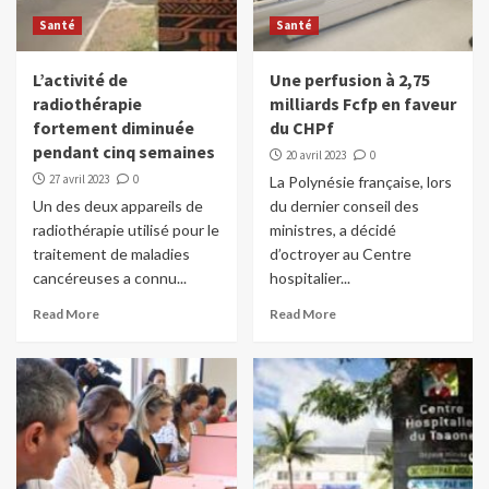
Santé
Santé
L’activité de
Une perfusion à 2,75
radiothérapie
milliards Fcfp en faveur
fortement diminuée
du CHPf
pendant cinq semaines
20 avril 2023
0
27 avril 2023
0
La Polynésie française, lors
Un des deux appareils de
du dernier conseil des
radiothérapie utilisé pour le
ministres, a décidé
traitement de maladies
d’octroyer au Centre
cancéreuses a connu...
hospitalier...
Read More
Read More