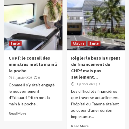
Santé
A la Une
Santé
CHPf: le conseil des
Régler le besoin urgent
ministres met la main à
de financement du
la poche
CHPf mais pas
seulement…
11 janvier 2023
0
11 janvier 2023
0
Comme il s’y était engagé,
le gouvernement
Les difficultés financières
d’Edouard Fritch met la
que traverse actuellement
main à la poche...
l’hôpital du Taaone étaient
au coeur d’une réunion
Read More
importante...
Read More