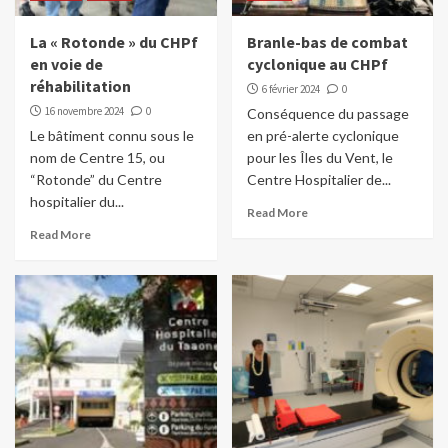
La « Rotonde » du CHPf
Branle-bas de combat
en voie de
cyclonique au CHPf
réhabilitation
6 février 2024
0
16 novembre 2024
0
Conséquence du passage
Le bâtiment connu sous le
en pré-alerte cyclonique
nom de Centre 15, ou
pour les Îles du Vent, le
“Rotonde” du Centre
Centre Hospitalier de...
hospitalier du...
Read More
Read More