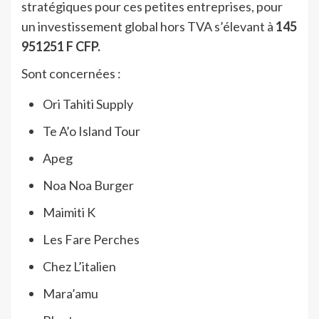
stratégiques pour ces petites entreprises, pour
un investissement global hors TVA s’élevant à
145
951251 F CFP.
Sont concernées :
Ori Tahiti Supply
Te A’o Island Tour
Apeg
Noa Noa Burger
Maimiti K
Les Fare Perches
Chez L’italien
Mara’amu