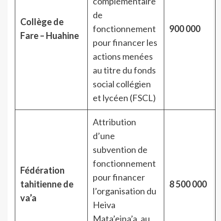
complémentaire
de
Collège de
fonctionnement
900 000
Fare – Huahine
pour financer les
actions menées
au titre du fonds
social collégien
et lycéen (FSCL)
Attribution
d’une
subvention de
fonctionnement
Fédération
pour financer
tahitienne de
8 500 000
l’organisation du
va’a
Heiva
Mata’eina’a, au