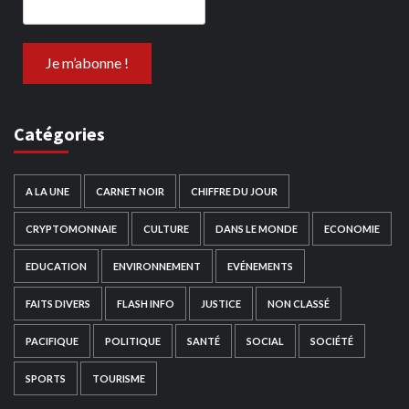
Catégories
A LA UNE
CARNET NOIR
CHIFFRE DU JOUR
CRYPTOMONNAIE
CULTURE
DANS LE MONDE
ECONOMIE
EDUCATION
ENVIRONNEMENT
EVÉNEMENTS
FAITS DIVERS
FLASH INFO
JUSTICE
NON CLASSÉ
PACIFIQUE
POLITIQUE
SANTÉ
SOCIAL
SOCIÉTÉ
SPORTS
TOURISME