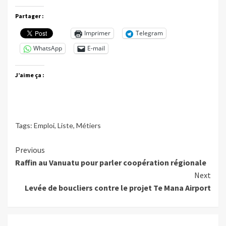
Partager :
Imprimer
Telegram
WhatsApp
E-mail
J’aime ça :
Tags:
Emploi
,
Liste
,
Métiers
Continue
Previous
Raffin au Vanuatu pour parler coopération régionale
Reading
Next
Levée de boucliers contre le projet Te Mana Airport