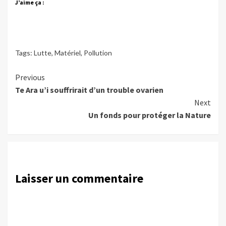
J’aime ça :
Tags:
Lutte
,
Matériel
,
Pollution
Continue
Previous
Te Ara u’i souffrirait d’un trouble ovarien
Reading
Next
Un fonds pour protéger la Nature
Laisser un commentaire