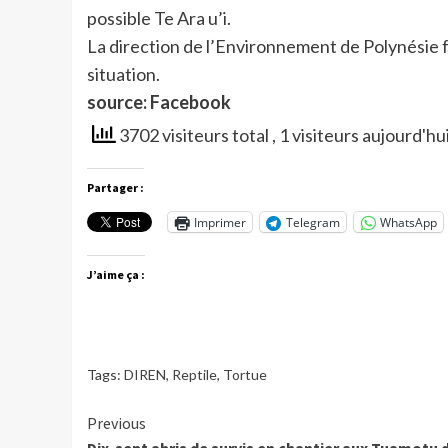
possible Te Ara u’i.
La direction de l’Environnement de Polynésie f
situation.
source: Facebook
3702 visiteurs total
, 1 visiteurs aujourd'hu
Partager :
Imprimer
Telegram
WhatsApp
J’aime ça :
Tags:
DIREN
,
Reptile
,
Tortue
Continue
Previous