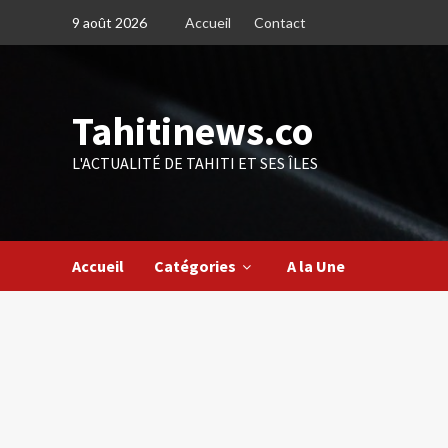
Skip
9 août 2026
Accueil
Contact
to
content
Tahitinews.co
L'ACTUALITÉ DE TAHITI ET SES ÎLES
Accueil
Catégories
A la Une