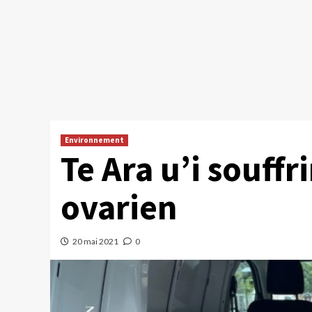
Environnement
Te Ara u’i souffr
ovarien
20 mai 2021
0