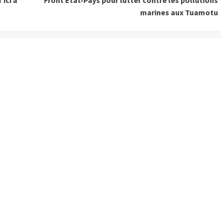
ici à
Front Etat-Pays pour lutter contre les pollutions
marines aux Tuamotu