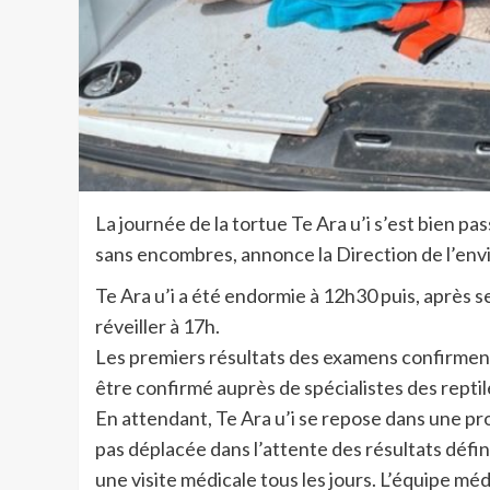
La journée de la tortue Te Ara u’i s’est bien p
sans encombres, annonce la Direction de l’en
Te Ara u’i a été endormie à 12h30 puis, après 
réveiller à 17h.
Les premiers résultats des examens confirment 
être confirmé auprès de spécialistes des repti
En attendant, Te Ara u’i se repose dans une pro
pas déplacée dans l’attente des résultats défini
une visite médicale tous les jours. L’équipe mé