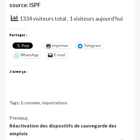
source: ISPF
1334 visiteurs total
, 1 visiteurs aujourd'hui
Partager :
Imprimer
Telegram
WhatsApp
E-mail
J’aime ça :
Tags:
Economie
,
Importations
Continue
Previous
Réactivation des dispositifs de sauvegarde des
Reading
emplois