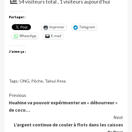
54 visiteurs total
, 1 visiteurs aujourd'hui
Partager :
Imprimer
Telegram
WhatsApp
E-mail
J’aime ça :
Tags:
ONG
,
Pêche
,
Tainui Atea
Continue
Previous
Huahine va pouvoir expérimenter un « débourreur »
Reading
de coco…
Next
L’argent continue de couler à flots dans les caisses
du Pays