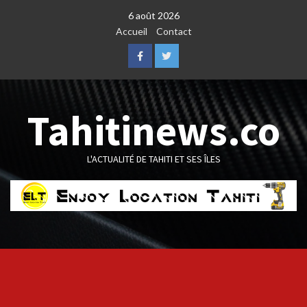
Skip
6 août 2026
to
Accueil
Contact
content
Facebook
Twitter
Tahitinews.co
L'ACTUALITÉ DE TAHITI ET SES ÎLES