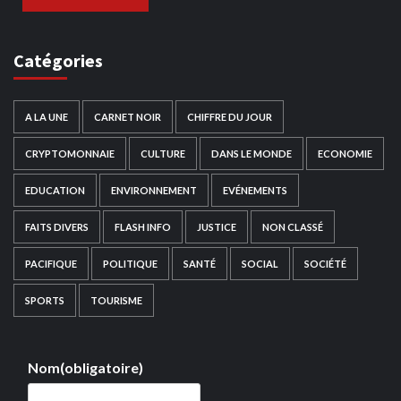
Catégories
A LA UNE
CARNET NOIR
CHIFFRE DU JOUR
CRYPTOMONNAIE
CULTURE
DANS LE MONDE
ECONOMIE
EDUCATION
ENVIRONNEMENT
EVÉNEMENTS
FAITS DIVERS
FLASH INFO
JUSTICE
NON CLASSÉ
PACIFIQUE
POLITIQUE
SANTÉ
SOCIAL
SOCIÉTÉ
SPORTS
TOURISME
Nom
(obligatoire)