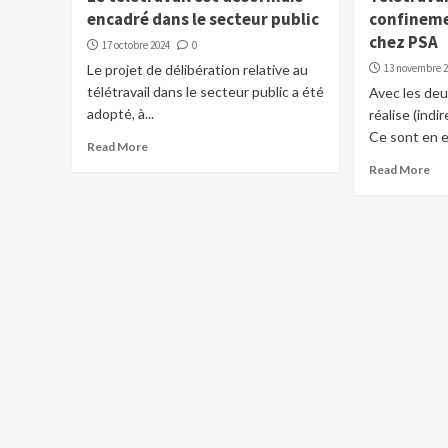
encadré dans le secteur public
confinemen
chez PSA
17 octobre 2024
0
Le projet de délibération relative au
13 novembre 
télétravail dans le secteur public a été
Avec les de
adopté, à...
réalise (indi
Ce sont en ef
Read More
Read More