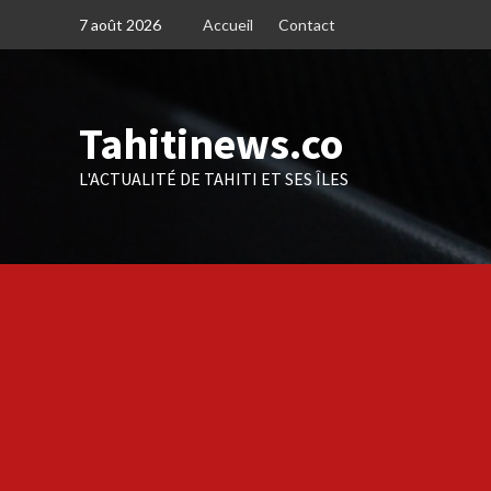
Skip
7 août 2026
Accueil
Contact
to
content
Tahitinews.co
L'ACTUALITÉ DE TAHITI ET SES ÎLES