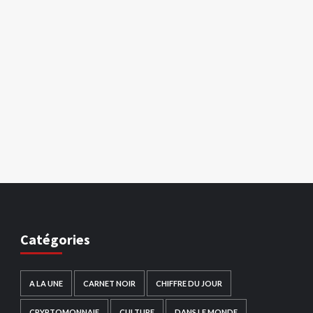
Catégories
A LA UNE
CARNET NOIR
CHIFFRE DU JOUR
CRYPTOMONNAIE
CULTURE
DANS LE MONDE