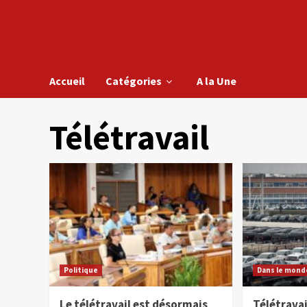
Accueil
Catégories
A la Une
Télétravail
Politique
Dans le mond
Le télétravail est désormais
Télétravai