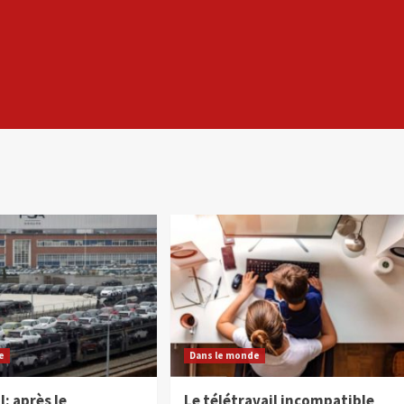
e
Dans le monde
l: après le
Le télétravail incompatible