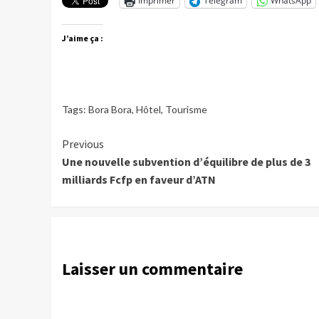
Imprimer
Telegram
WhatsApp
J’aime ça :
Tags:
Bora Bora
,
Hôtel
,
Tourisme
Continue
Previous
Une nouvelle subvention d’équilibre de plus de 3
Reading
milliards Fcfp en faveur d’ATN
Laisser un commentaire