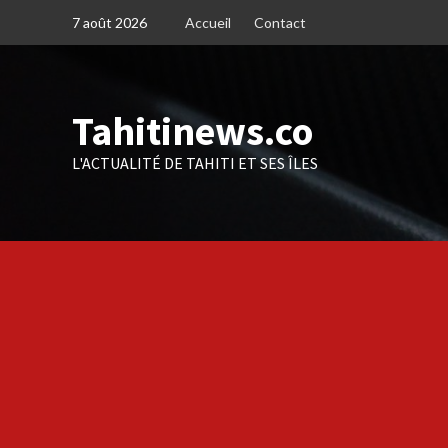
Skip
7 août 2026
Accueil
Contact
to
content
Tahitinews.co
L'ACTUALITÉ DE TAHITI ET SES ÎLES