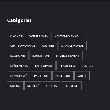
Catégories
A LA UNE
CARNET NOIR
CHIFFRE DU JOUR
CRYPTOMONNAIE
CULTURE
DANS LE MONDE
ECONOMIE
EDUCATION
ENVIRONNEMENT
EVÉNEMENTS
FAITS DIVERS
FLASH INFO
JUSTICE
NON CLASSÉ
PACIFIQUE
POLITIQUE
SANTÉ
SOCIAL
SOCIÉTÉ
SPORTS
TOURISME