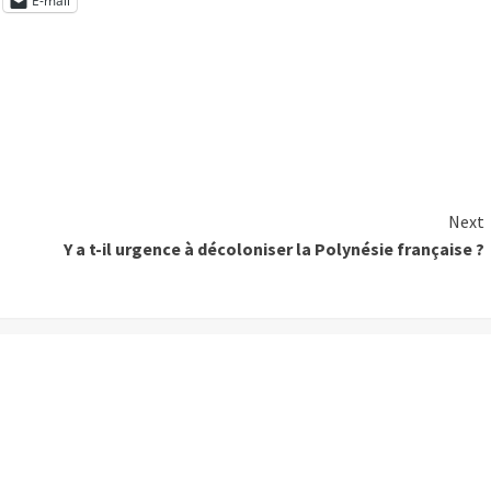
E-mail
Next
Y a t-il urgence à décoloniser la Polynésie française ?