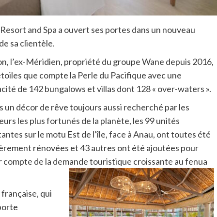
Resort and Spa a ouvert ses portes dans un nouveau
de sa clientèle.
ion, l’ex-Méridien, propriété du groupe Wane depuis 2016,
 étoiles que compte la Perle du Pacifique avec une
cité de 142 bungalows et villas dont 128 « over-waters ».
 un décor de rêve toujours aussi recherché par les
teurs les plus fortunés de la planète, les 99 unités
tantes sur le motu Est de l’île, face à Anau, ont toutes été
èrement rénovées et 43 autres ont été ajoutées pour
r compte de la demande touristique croissante au fenua
française, qui
porte