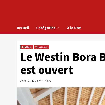
Accueil
Catégories
A la Une
A la Une
Tourisme
Le Westin Bora 
est ouvert
7 octobre 2024
0