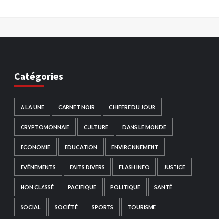
Catégories
A LA UNE
CARNET NOIR
CHIFFRE DU JOUR
CRYPTOMONNAIE
CULTURE
DANS LE MONDE
ECONOMIE
EDUCATION
ENVIRONNEMENT
EVÉNEMENTS
FAITS DIVERS
FLASH INFO
JUSTICE
NON CLASSÉ
PACIFIQUE
POLITIQUE
SANTÉ
SOCIAL
SOCIÉTÉ
SPORTS
TOURISME