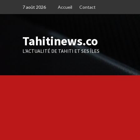
Skip
7 août 2026
Accueil
Contact
to
content
Tahitinews.co
L'ACTUALITÉ DE TAHITI ET SES ÎLES