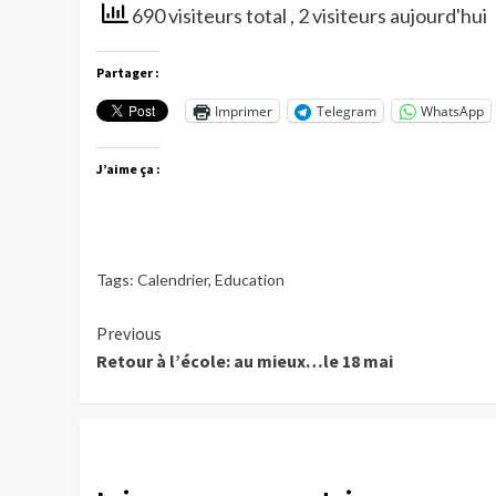
690 visiteurs total
, 2 visiteurs aujourd'hui
Partager :
Imprimer
Telegram
WhatsApp
J’aime ça :
Tags:
Calendrier
,
Education
Continue
Previous
Retour à l’école: au mieux…le 18 mai
Reading