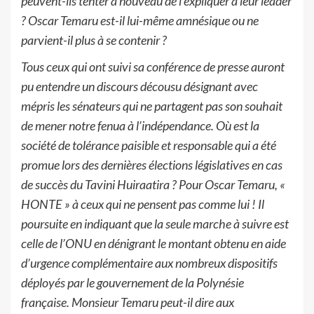
peuvent-
ils tenter à nouveau de l’e
xpliquer à leur
leader
?
Oscar Temaru est-il lui-même amnésique ou ne
parvient-il plus à se contenir ?
Tous ceux qui ont suivi sa conférence de presse auront
pu entendre un discours décousu
désignant avec
mépris les sénateurs qui ne partagent pas son souhait
de mener notre fenua à
l’indépendance.
Où est la
société de tolérance paisible et responsable qui a été
promue
lors des dernières élections législatives en cas
de succès du Tavini Huiraatira ? Pour
Oscar Temaru, «
HONTE » à ceux qui ne pensent pas comme lui !
Il
poursuite en indiquant que la seule marche à suivre est
celle d
e l’ONU en dénigrant le
montant
obtenu en aide
d’urgence complémentaire aux nombr
eux dispositifs
déployés par le
gouvernement de la Polynésie
française.
Monsieur Temaru peut-il dire aux