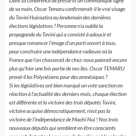
Dans sa conférence de presse et un communiqué signé
de sa main, Oscar Temaru
confirmerait-il le vrai visage
du Tavini Huiraatira au lendemain des dernières
élections
législatives ? Personne n
’a
oublié la
propagande du Tavini qui a consisté à adoucir et
presque
romancer l’image d’un parti
ouvert à tous,
pour construire une indépendance radieuse où la
France que l’on
chasserait de chez-
nous paierait encore
plus qu’hier une fois partie de nos
îles.
Oscar TEMARU
prend-il les Polynésiens pour des amnésiques ?
Si les législatives ont bien marqué un vote sanction en
réaction à
l’actualité des derniers mois,
chaque
élection
est
différente et
la
victoire des trois
députés Tavini,
victoire acquise
démocratiquement, n’est pas la
victoire de l’indépendance de
Maohi Nui ! Nos trois
nouveaux
députés qui semblent en être conscients