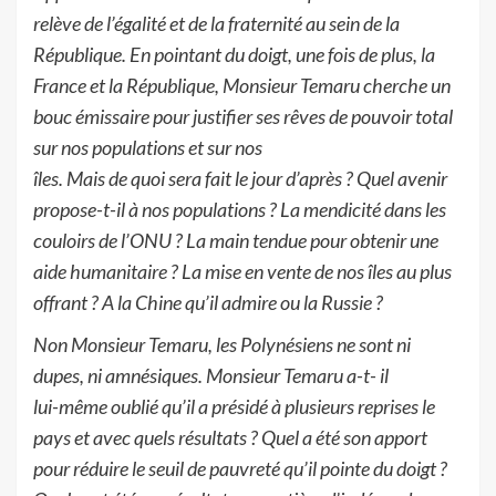
relève de l’égalité et
de la fraternité au sein de la
République
.
En pointant du doigt, une fois de plus, la
France et la République, Monsieur Temaru cherche
un
bouc émissaire pour
justifier ses rêves de pouvoir total
sur nos populations
et sur nos
îles. Mais
de quoi sera fait le jour d’après
?
Quel avenir
propose-t-il à nos populations ? La
mendicité
dans
les
couloirs
de
l’ONU
?
La
main
tendue
pour
obtenir
une
aide
humanitaire ? La mise en vente de nos îles au plus
offrant
? A la Chine qu’il admire
ou
la Russie ?
Non Monsieur Temaru, les Polynésiens ne sont ni
dupes, ni amnésiques.
Monsieur
Temaru a-t- il
lui-
même oublié qu’il a présidé à plusieurs reprises le
pays
et avec quels
résultats ? Quel a été
son apport
pour réduire le seuil de pauvreté qu’il pointe du doigt
?