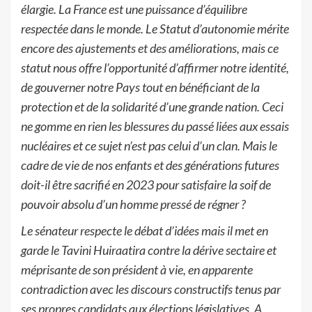
élargie.
La
France
est
une
puissance
d’équilibre
respectée
dans
le
monde.
Le
Statut
d’autonomie mérit
e
encore des ajustements et des améliorations, mais ce
statut nous offre
l’opportunité d’affirm
er notre identité,
de gouverner notre Pays tout en bénéficiant de la
protection et de la solidari
té d’une grande nation. Ceci
ne
gomme en rien les blessures du
passé liées aux essais
nucléaires et ce sujet
n’est pas celui d’un
clan
. Mais le
cadre de vie de
nos enfants et des générations futures
doit-il être sacrifié en 2023 pour satisfaire la soif
de
pouvoir absolu d’un homme pressé de régner
?
Le sénateur respecte le débat d’idées mais
il
met en
garde le Tavini Huiraatira contre la
dérive sectaire et
méprisante de son président à vie
, en apparente
contradiction avec les
discours constructifs tenus par
ses propres candidats aux élections législatives. A