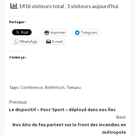
1416 visiteurs total
, 1 visiteurs aujourd'hui
Partager :
Imprimer
Telegram
WhatsApp
E-mail
J’aime ça :
Tags:
Conférence
,
Rohfritsch
,
Temaru
Continue
Previous
Le dispositif « Pass’Sport » déployé dans nos îles
Reading
Next
Nos Aito du feu partent sur le front des incendies en
métropole