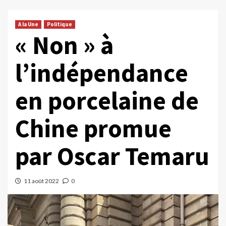
A la Une
Politique
« Non » à
l’indépendance
en porcelaine de
Chine promue
par Oscar Temaru
11 août 2022
0