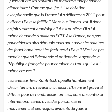
Quels
ont été ses résultats en
matière d’indépendance
alimentaire
? Comme qualifie-t-il la dotation
exceptionnelle que la France lui à délivrée en 2012 pour
éviter au Pays la faillite ?
Monsieur
Temaru est-il donc
en fait vraiment amnésique ? A t-
il oublié qu’il a lui
-
même
demandé 6 milliards FCFP à la France, non pas
pour aider les plus démunis mais pour
payer les salaires
des fonctionnaires et les factures du Pays
? N’est
-ce pas
mendier
quand il demande et obtient de l’ar
gent de la
République française pour combler les
trous qu’il a lui
-
même creusés ?
Le Sénateur Teva Rohfritsch appelle humblement
Oscar Temaru à revenir à la
raison.
L’heure
est
grave
et
difficile
pour
de nombreuses familles, dans un
contexte
international tendu avec des puissances en
mouvement, et des risques évidents de guerre