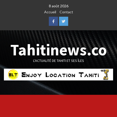
Skip
8 août 2026
to
Accueil
Contact
content
Facebook
Twitter
Tahitinews.co
L'ACTUALITÉ DE TAHITI ET SES ÎLES