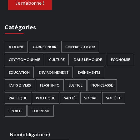
Catégories
A LA UNE
CARNET NOIR
CHIFFRE DU JOUR
CRYPTOMONNAIE
CULTURE
DANS LE MONDE
ECONOMIE
EDUCATION
ENVIRONNEMENT
EVÉNEMENTS
FAITS DIVERS
FLASH INFO
JUSTICE
NON CLASSÉ
PACIFIQUE
POLITIQUE
SANTÉ
SOCIAL
SOCIÉTÉ
SPORTS
TOURISME
Nom
(obligatoire)