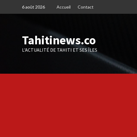
Skip
6 août 2026
Accueil
Contact
to
content
Tahitinews.co
L'ACTUALITÉ DE TAHITI ET SES ÎLES