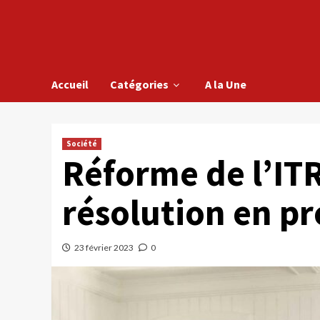
Accueil
Catégories
A la Une
Société
Réforme de l’ITR
résolution en pr
23 février 2023
0