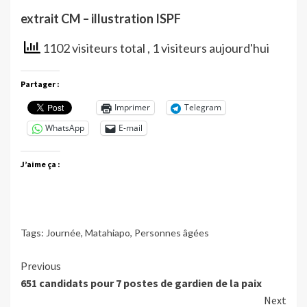
extrait CM – illustration ISPF
1102 visiteurs total
, 1 visiteurs aujourd'hui
Partager :
Imprimer
Telegram
WhatsApp
E-mail
J’aime ça :
Tags:
Journée
,
Matahiapo
,
Personnes âgées
Continue
Previous
651 candidats pour 7 postes de gardien de la paix
Reading
Next