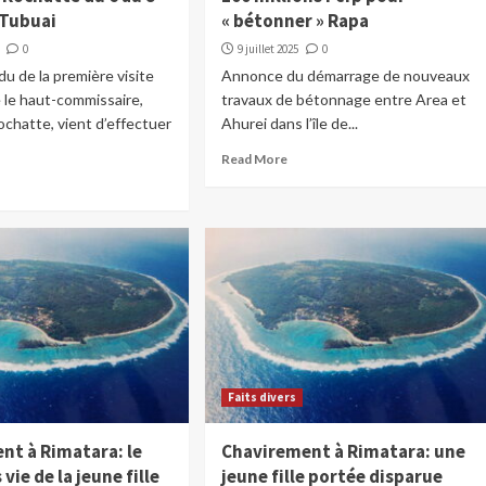
 Tubuai
« bétonner » Rapa
0
9 juillet 2025
0
 de la première visite
Annonce du démarrage de nouveaux
e le haut-commissaire,
travaux de bétonnage entre Area et
chatte, vient d’effectuer
Ahurei dans l’île de...
Read More
Faits divers
nt à Rimatara: le
Chavirement à Rimatara: une
vie de la jeune fille
jeune fille portée disparue