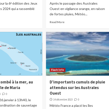
our la 6ᵉ édition des Jeux
Après le passage des Australes
s 2024 qui a rassemblé
Ouest en vigilance orange, en raison
de fortes pluies, Météo...
Read More
Flash Info
tombé à la mer, au
D’importants cumuls de pluie
île de Maria
attendus sur les Australes
Ouest
4
0
26 janvier à 13h40, le
14 décembre 2023
0
oordination de sauvetage
Météo France a placé les îles