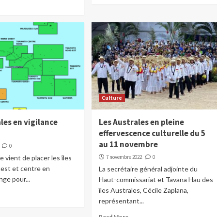
Culture
les en vigilance
Les Australes en pleine
effervescence culturelle du 5
au 11 novembre
0
 vient de placer les îles
7 novembre 2022
0
est et centre en
La secrétaire général adjointe du
nge pour...
Haut-commissariat et Tavana Hau des
îles Australes, Cécile Zaplana,
représentant...
Read More