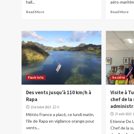
hall...
aéro-maritim
Read More
Read More
Flash Info
Société
Des vents jusqu’à 110 km/h à
Visite à 
Rapa
chef de la
administr
23 octobre 2023
0
Météo France a placé, ce lundi matin,
27 août 2023
l’île de Rapa en vigilance orange pour
Etienne De 
vents...
Chef de la s