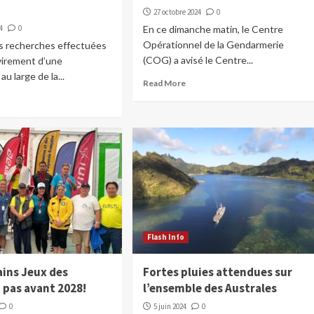
27 octobre 2024
0
4
0
En ce dimanche matin, le Centre
Opérationnel de la Gendarmerie
es recherches effectuées
(COG) a avisé le Centre...
virement d’une
u large de la...
Read More
Flash Info
ains Jeux des
Fortes pluies attendues sur
 pas avant 2028!
l’ensemble des Australes
0
5 juin 2024
0