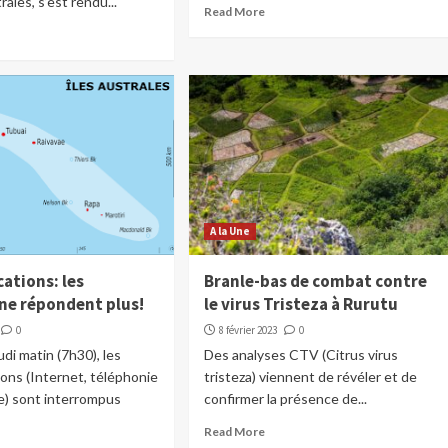
rales, s’est rendu...
Read More
A la Une
tions: les
Branle-bas de combat contre
 ne répondent plus!
le virus Tristeza à Rurutu
0
8 février 2023
0
udi matin (7h30), les
Des analyses CTV (Citrus virus
ons (Internet, téléphonie
tristeza) viennent de révéler et de
le) sont interrompus
confirmer la présence de...
Read More