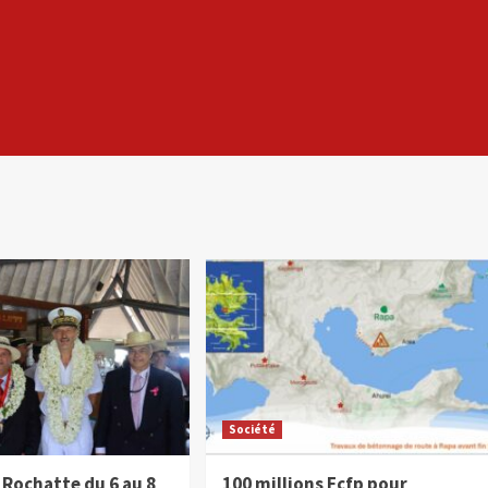
Société
 Rochatte du 6 au 8
100 millions Fcfp pour