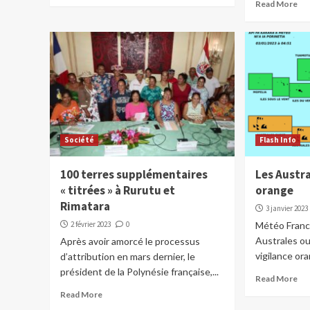
Read More
Société
Flash Info
100 terres supplémentaires
Les Austra
« titrées » à Rurutu et
orange
Rimatara
3 janvier 2023
2 février 2023
0
Météo France
Australes ou
Après avoir amorcé le processus
vigilance ora
d’attribution en mars dernier, le
président de la Polynésie française,...
Read More
Read More