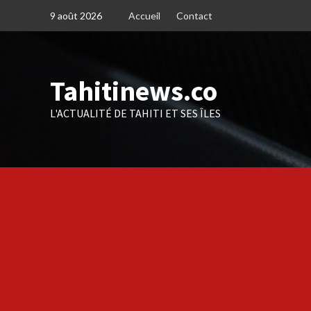
Skip
9 août 2026
Accueil
Contact
to
content
Tahitinews.co
L'ACTUALITÉ DE TAHITI ET SES ÎLES