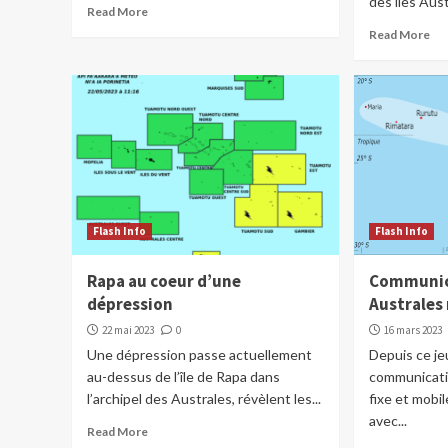
des îles Aust
Read More
Read More
Flash Info
Flash Info
Rapa au coeur d’une
Communica
dépression
Australes
22 mai 2023
0
16 mars 2023
Une dépression passe actuellement
Depuis ce je
au-dessus de l’île de Rapa dans
communicati
l’archipel des Australes, révèlent les...
fixe et mobi
avec...
Read More