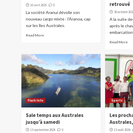
retrouvé
10 avril 2025
0
La société Aranui dévoile son
30 octobre 202
nouveau cargo mixte : l’Aranoa, cap
A la suite d
sur les îles Australes.
après le cha
embarcation a
Read More
Read More
Flash Info
Sports
Sale temps aux Australes
Les proch
jusqu’à samedi
Australes,
13 septembre 2024
0
13 août 2024