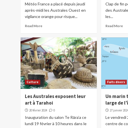
Météo France a placé depuis jeudi
Clap de fin p
après-midi les Australes Ouest en
des Australe
vigilance orange pour risque...
les...
Read More
Read More
Culture
Faits divers
Les Australes exposent leur
Un marin 
art à Tarahoi
large de l’
20 février 2024
0
27 janvier 202
Inauguration du salon Te Rāra’a ce
Le vendredi 
lundi 19 février à 10 heures dans le
centre de c