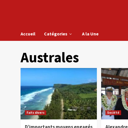
Accueil
Catégories
A la Une
Australes
Faits divers
Société
D’importants moyens engagés
Alexandre