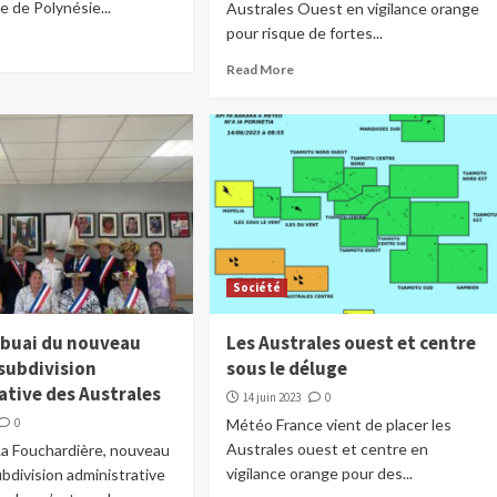
e de Polynésie...
Australes Ouest en vigilance orange
pour risque de fortes...
Read More
Société
Tubuai du nouveau
Les Australes ouest et centre
 subdivision
sous le déluge
ative des Australes
14 juin 2023
0
0
Météo France vient de placer les
Australes ouest et centre en
La Fouchardière, nouveau
vigilance orange pour des...
ubdivision administrative