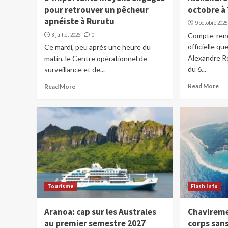
pour retrouver un pêcheur
octobre à
apnéiste à Rurutu
9 octobre 2025
8 juillet 2026
0
Compte-rendu
officielle qu
Ce mardi, peu après une heure du
Alexandre Ro
matin, le Centre opérationnel de
du 6...
surveillance et de...
Read More
Read More
Tourisme
Flash Info
Aranoa: cap sur les Australes
Chavireme
au premier semestre 2027
corps sans 