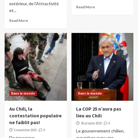
extérieur, de l’Attractivité
Read More
et...
Read More
Dans le monde
Dans le monde
Au Chili, la
La COP 25 n’aura pas
contestation populaire
lieu au Chili
ne faiblit pas!
30 octobre 2019
0
5 novembre 2019
0
Le gouvernement chilien,
De nouveaux
aux prises avec une