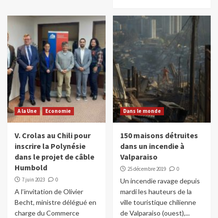
A la Une
Economie
Dans le monde
V. Crolas au Chili pour
150 maisons détruites
inscrire la Polynésie
dans un incendie à
dans le projet de câble
Valparaiso
Humbold
25 décembre 2019
0
7 juin 2023
0
Un incendie ravage depuis
A l’invitation de Olivier
mardi les hauteurs de la
Becht, ministre délégué en
ville touristique chilienne
charge du Commerce
de Valparaiso (ouest),...