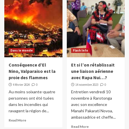
Dans le monde
Flash Info
Conséquence d’El
Et si l’on rétablissait
Nino, Valparaiso est la
une liaison aérienne
proie des flammes
avec Rapa Nui…?
4 février 2024
0
14 novembre 2023
0
Au moins soixante-quatre
Entretien vendredi 10
personnes ont été tuées
novembre à Rarotonga
dans les incendies qui
avec son excellence
ravagent la région de...
Manahi Pakarati Novoa,
ambassadrice et cheffe...
Read More
Read More