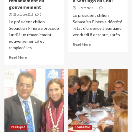
remaniement du
à Santiago du Chili
gouvernement
19 octobre 2019
0
28 octobre 2019
0
Le président chilien
Le président chilien
Sebastian Pinera a décrété
Sebastian Piñera a procédé
l’état d’urgence à Santiago,
lundi à un remaniement
vendredi 8 octobre, après...
gouvernemental et
Read More
remplacé les...
Read More
Politique
Economie