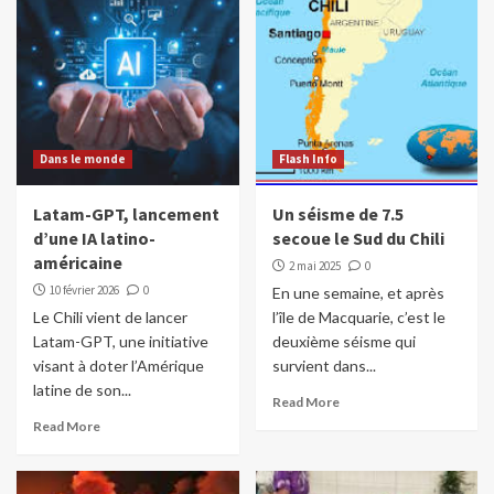
Dans le monde
Flash Info
Latam-GPT, lancement
Un séisme de 7.5
d’une IA latino-
secoue le Sud du Chili
américaine
2 mai 2025
0
10 février 2026
0
En une semaine, et après
Le Chili vient de lancer
l’île de Macquarie, c’est le
Latam-GPT, une initiative
deuxième séisme qui
visant à doter l’Amérique
survient dans...
latine de son...
Read More
Read More