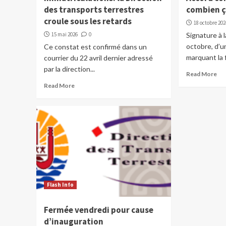
des transports terrestres
combien ç
croule sous les retards
18 octobre 202
15 mai 2026
0
Signature à 
octobre, d’u
Ce constat est confirmé dans un
marquant la fi
courrier du 22 avril dernier adressé
par la direction...
Read More
Read More
Flash Info
Fermée vendredi pour cause
d’inauguration