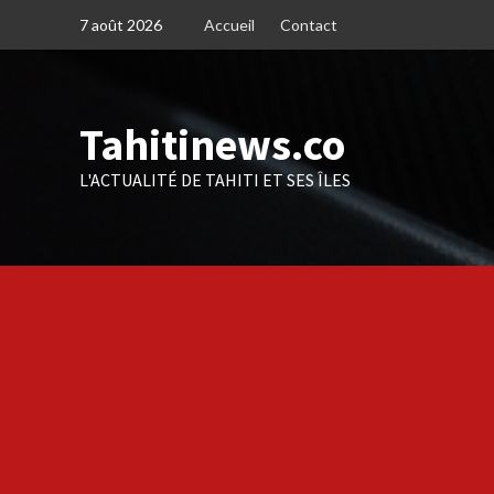
Skip
7 août 2026
Accueil
Contact
to
content
Tahitinews.co
L'ACTUALITÉ DE TAHITI ET SES ÎLES