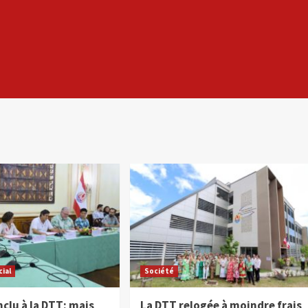
cial
Société
clu à la DTT: mais
La DTT relogée à moindre frais