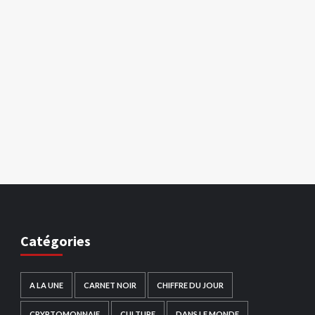
Catégories
A LA UNE
CARNET NOIR
CHIFFRE DU JOUR
CRYPTOMONNAIE
CULTURE
DANS LE MONDE