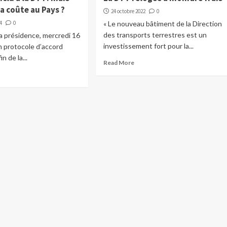
a coûte au Pays ?
24 octobre 2022
0
4
0
« Le nouveau bâtiment de la Direction
des transports terrestres est un
la présidence, mercredi 16
investissement fort pour la...
n protocole d’accord
n de la...
Read More