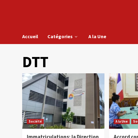
Accueil
Catégories
A la Une
DTT
Société
A la Une
So
Immatriculations: la Direction
Accord con