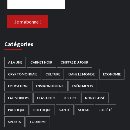
Catégories
A LA UNE
CARNET NOIR
CHIFFRE DU JOUR
CRYPTOMONNAIE
CULTURE
DANS LE MONDE
ECONOMIE
EDUCATION
ENVIRONNEMENT
EVÉNEMENTS
FAITS DIVERS
FLASH INFO
JUSTICE
NON CLASSÉ
PACIFIQUE
POLITIQUE
SANTÉ
SOCIAL
SOCIÉTÉ
SPORTS
TOURISME