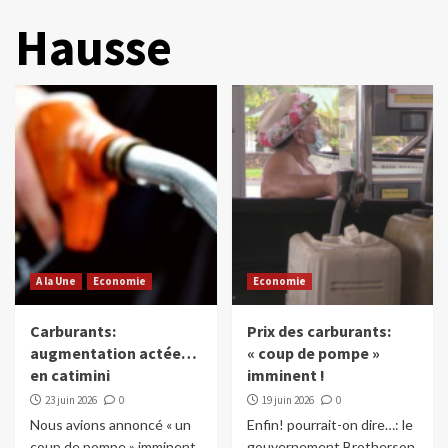
Hausse
A la Une
Economie
Economie
Carburants:
Prix des carburants:
augmentation actée…
« coup de pompe »
en catimini
imminent !
23 juin 2026
0
19 juin 2026
0
Nous avions annoncé « un
Enfin! pourrait-on dire…: le
coup de pompe » imminent
gouvernement Brotherson