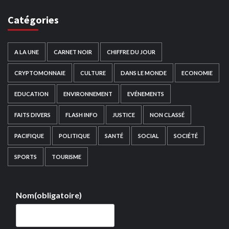
Catégories
A LA UNE
CARNET NOIR
CHIFFRE DU JOUR
CRYPTOMONNAIE
CULTURE
DANS LE MONDE
ECONOMIE
EDUCATION
ENVIRONNEMENT
EVÉNEMENTS
FAITS DIVERS
FLASH INFO
JUSTICE
NON CLASSÉ
PACIFIQUE
POLITIQUE
SANTÉ
SOCIAL
SOCIÉTÉ
SPORTS
TOURISME
Nom
(obligatoire)