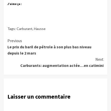
J’aime ça :
Tags:
Carburant
,
Hausse
Continue
Previous
Le prix du baril de pétrole à son plus bas niveau
Reading
depuis le 2 mars
Next
Carburants: augmentation actée…en catimini
Laisser un commentaire