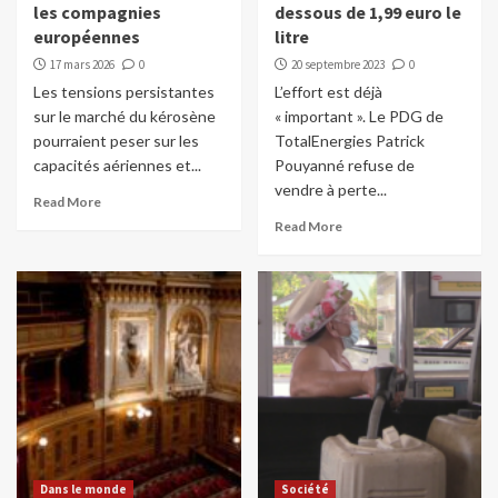
les compagnies
dessous de 1,99 euro le
européennes
litre
17 mars 2026
0
20 septembre 2023
0
Les tensions persistantes
L’effort est déjà
sur le marché du kérosène
« important ». Le PDG de
pourraient peser sur les
TotalEnergies Patrick
capacités aériennes et...
Pouyanné refuse de
vendre à perte...
Read More
Read More
Dans le monde
Société