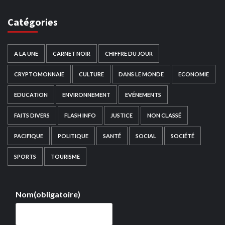
Catégories
A LA UNE
CARNET NOIR
CHIFFRE DU JOUR
CRYPTOMONNAIE
CULTURE
DANS LE MONDE
ECONOMIE
EDUCATION
ENVIRONNEMENT
EVÉNEMENTS
FAITS DIVERS
FLASH INFO
JUSTICE
NON CLASSÉ
PACIFIQUE
POLITIQUE
SANTÉ
SOCIAL
SOCIÉTÉ
SPORTS
TOURISME
Nom
(obligatoire)