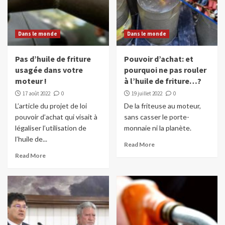
Dans le monde
Dans le monde
Pas d’huile de friture
Pouvoir d’achat: et
usagée dans votre
pourquoi ne pas rouler
moteur !
à l’huile de friture…?
17 août 2022
0
19 juillet 2022
0
L’article du projet de loi
De la friteuse au moteur,
pouvoir d’achat qui visait à
sans casser le porte-
légaliser l’utilisation de
monnaie ni la planète.
l’huile de...
Read More
Read More