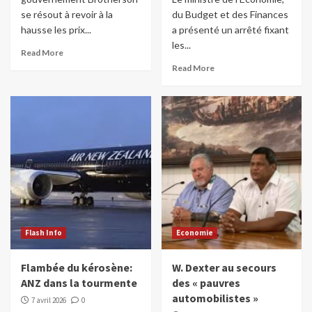
se résout à revoir à la
du Budget et des Finances
hausse les prix...
a présenté un arrêté fixant
les...
Read More
Read More
Flash Info
Economie
Flambée du kérosène:
W. Dexter au secours
ANZ dans la tourmente
des « pauvres
automobilistes »
7 avril 2026
0