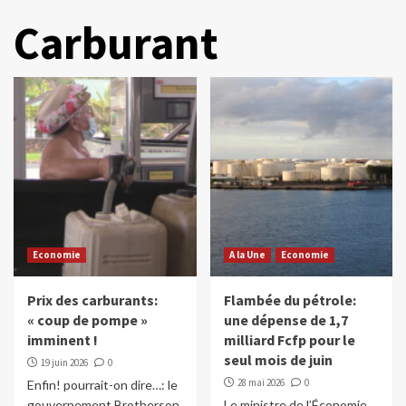
Carburant
Economie
A la Une
Economie
Prix des carburants:
Flambée du pétrole:
« coup de pompe »
une dépense de 1,7
imminent !
milliard Fcfp pour le
seul mois de juin
19 juin 2026
0
28 mai 2026
0
Enfin! pourrait-on dire…: le
gouvernement Brotherson
Le ministre de l’Économie,