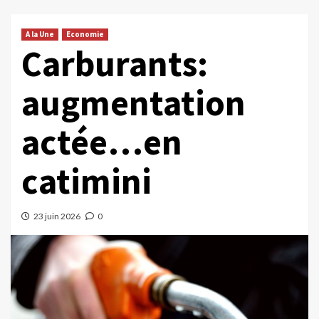
A la Une
Economie
Carburants:
augmentation
actée…en
catimini
23 juin 2026
0