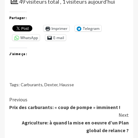
49 visiteurs total
, 1 visiteurs aujourd'hui
Partager :
Imprimer
Telegram
WhatsApp
E-mail
J’aime ça :
Tags:
Carburants
,
Dexter
,
Hausse
Continue
Previous
Prix des carburants: « coup de pompe » imminent !
Reading
Next
Agriculture: à quand la mise en oeuvre d’un Plan
global de relance ?