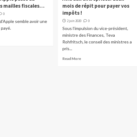
s mailles fiscales…
mois de répit pour payer vos
impôts !
0
 d’Apple semble avoir une
2 juin 2020
0
s payé.
Sous l’impulsion du vice-président,
ministre des Finances, Teva
Rohfritsch, le conseil des ministres a
pris...
Read More