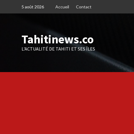
Skip
5 août 2026
Accueil
Contact
to
content
Tahitinews.co
L'ACTUALITÉ DE TAHITI ET SES ÎLES