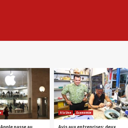
e
A la Une
Economie
Apple passe au
Avis aux entreprises: deux