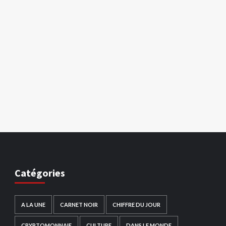
Catégories
A LA UNE
CARNET NOIR
CHIFFRE DU JOUR
CRYPTOMONNAIE
CULTURE
DANS LE MONDE