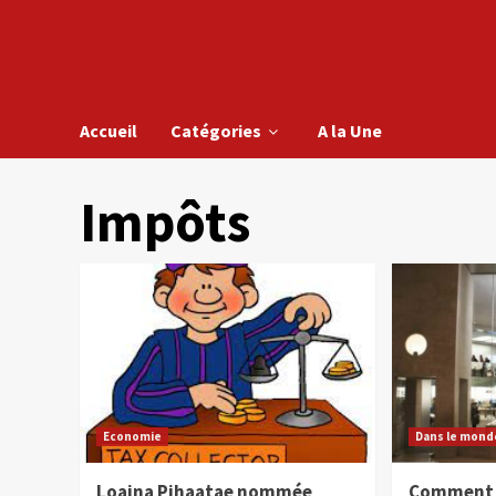
Accueil
Catégories
A la Une
Impôts
Economie
Dans le mond
Loaina Pihaatae nommée
Comment 