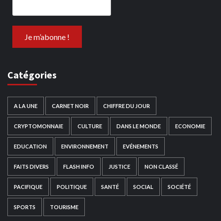
Catégories
A LA UNE
CARNET NOIR
CHIFFRE DU JOUR
CRYPTOMONNAIE
CULTURE
DANS LE MONDE
ECONOMIE
EDUCATION
ENVIRONNEMENT
EVÉNEMENTS
FAITS DIVERS
FLASH INFO
JUSTICE
NON CLASSÉ
PACIFIQUE
POLITIQUE
SANTÉ
SOCIAL
SOCIÉTÉ
SPORTS
TOURISME