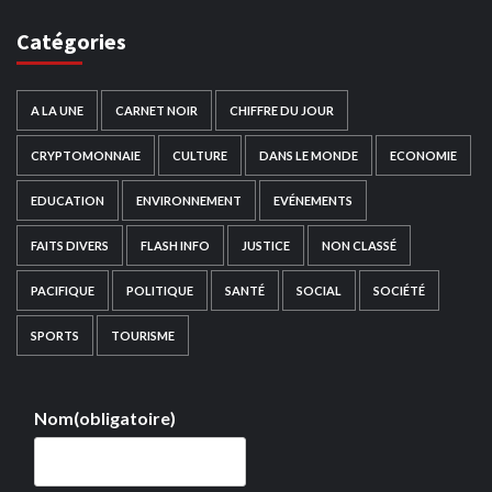
Catégories
A LA UNE
CARNET NOIR
CHIFFRE DU JOUR
CRYPTOMONNAIE
CULTURE
DANS LE MONDE
ECONOMIE
EDUCATION
ENVIRONNEMENT
EVÉNEMENTS
FAITS DIVERS
FLASH INFO
JUSTICE
NON CLASSÉ
PACIFIQUE
POLITIQUE
SANTÉ
SOCIAL
SOCIÉTÉ
SPORTS
TOURISME
Nom
(obligatoire)