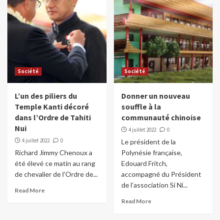
Société
Société
L’un des piliers du
Donner un nouveau
Temple Kanti décoré
souffle à la
dans l’Ordre de Tahiti
communauté chinoise
Nui
4 juillet 2022
0
4 juillet 2022
0
Le président de la
Richard Jimmy Chenoux a
Polynésie française,
été élevé ce matin au rang
Edouard Fritch,
de chevalier de l’Ordre de...
accompagné du Président
de l’association Si Ni...
Read More
Read More