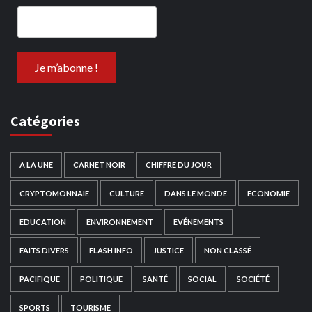
Catégories
A LA UNE
CARNET NOIR
CHIFFRE DU JOUR
CRYPTOMONNAIE
CULTURE
DANS LE MONDE
ECONOMIE
EDUCATION
ENVIRONNEMENT
EVÉNEMENTS
FAITS DIVERS
FLASH INFO
JUSTICE
NON CLASSÉ
PACIFIQUE
POLITIQUE
SANTÉ
SOCIAL
SOCIÉTÉ
SPORTS
TOURISME