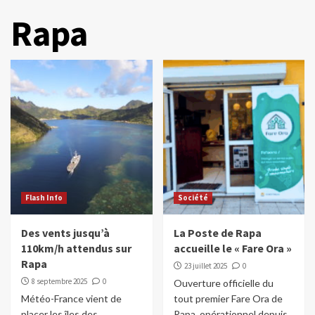
Rapa
Flash Info
Société
Des vents jusqu’à
La Poste de Rapa
110km/h attendus sur
accueille le « Fare Ora »
Rapa
23 juillet 2025
0
8 septembre 2025
0
Ouverture officielle du
Météo-France vient de
tout premier Fare Ora de
placer les îles des
Rapa, opérationnel depuis