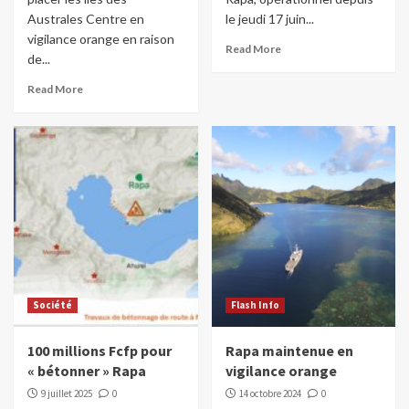
Australes Centre en
le jeudi 17 juin...
vigilance orange en raison
Read More
de...
Read More
Société
Flash Info
100 millions Fcfp pour
Rapa maintenue en
« bétonner » Rapa
vigilance orange
9 juillet 2025
0
14 octobre 2024
0