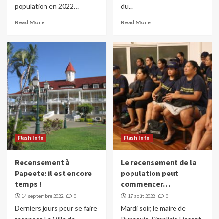
population en 2022…
du...
Read More
Read More
Flash Info
Flash Info
Recensement à
Le recensement de la
Papeete: il est encore
population peut
temps !
commencer…
14 septembre 2022
0
17 août 2022
0
Derniers jours pour se faire
Mardi soir, le maire de
recenser. La Ville de
Punaauia, Simplicio Lissant,