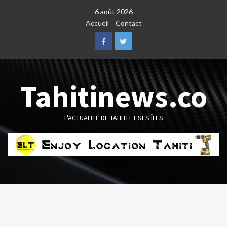
Skip
6 août 2026
to
Accueil
Contact
content
Facebook
Twitter
Tahitinews.co
L'ACTUALITÉ DE TAHITI ET SES ÎLES