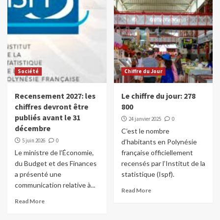
Société
Chiffre du Jour
Recensement 2027: les
Le chiffre du jour: 278
chiffres devront être
800
publiés avant le 31
24 janvier 2025
0
décembre
C’est le nombre
5 juin 2026
0
d’habitants en Polynésie
Le ministre de l’Économie,
française officiellement
du Budget et des Finances
recensés par l’Institut de la
a présenté une
statistique (Ispf).
communication relative à...
Read More
Read More