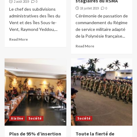
stagiaires du RSMA
2 août 2019
0
18 juillet 2019
0
Le chef des subdivisions
administratives des Îles du
Cérémonie de passation de
Vent et des Îles Sous-le-
commandement du Régime
Vent, Raymond Yeddou,...
de service militaire adapté
de la Polynésie française...
Read More
Read More
A la Une
Société
Société
Plus de 95% d’insertion
Toute la fierté de