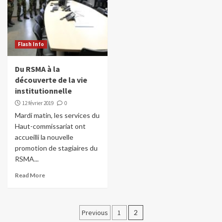
Flash Info
Du RSMA à la
découverte de la vie
institutionnelle
12 février 2019
0
Mardi matin, les services du
Haut-commissariat ont
accueilli la nouvelle
promotion de stagiaires du
RSMA...
Read More
Pagination
Previous
1
2