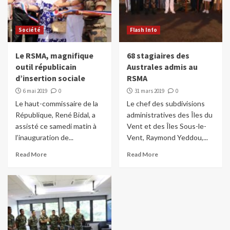
Société
Flash Info
Le RSMA, magnifique
68 stagiaires des
outil républicain
Australes admis au
d’insertion sociale
RSMA
6 mai 2019
0
31 mars 2019
0
Le haut-commissaire de la
Le chef des subdivisions
République, René Bidal, a
administratives des Îles du
assisté ce samedi matin à
Vent et des Îles Sous-le-
l’inauguration de...
Vent, Raymond Yeddou,...
Read More
Read More