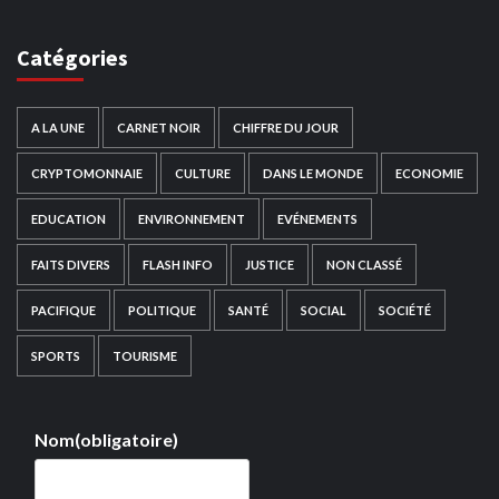
Catégories
A LA UNE
CARNET NOIR
CHIFFRE DU JOUR
CRYPTOMONNAIE
CULTURE
DANS LE MONDE
ECONOMIE
EDUCATION
ENVIRONNEMENT
EVÉNEMENTS
FAITS DIVERS
FLASH INFO
JUSTICE
NON CLASSÉ
PACIFIQUE
POLITIQUE
SANTÉ
SOCIAL
SOCIÉTÉ
SPORTS
TOURISME
Nom
(obligatoire)