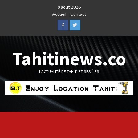
Skip
8 août 2026
to
Accueil
Contact
content
Facebook
Twitter
Tahitinews.co
L'ACTUALITÉ DE TAHITI ET SES ÎLES