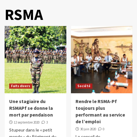
RSMA
Faits divers
Société
Une stagiaire du
Rendre le RSMA-Pf
RSMAPf se donne la
toujours plus
mort par pendaison
performant au service
de l’emploi
12 septembre 2020
3
30 juin 2020
0
Stupeur dans le « petit
monde » du Régiment du
Le conseil de