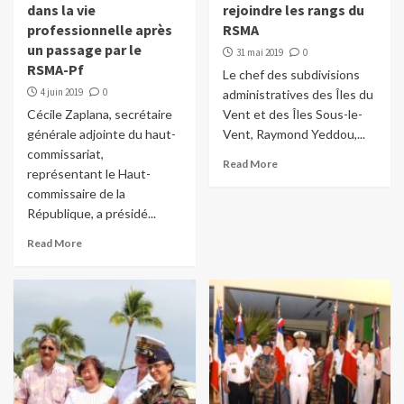
dans la vie
rejoindre les rangs du
professionnelle après
RSMA
un passage par le
31 mai 2019
0
RSMA-Pf
Le chef des subdivisions
4 juin 2019
0
administratives des Îles du
Cécile Zaplana, secrétaire
Vent et des Îles Sous-le-
générale adjointe du haut-
Vent, Raymond Yeddou,...
commissariat,
Read More
représentant le Haut-
commissaire de la
République, a présidé...
Read More