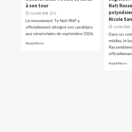
à son tour
Nati Ras
polynésien
15 juillet 2026
0
Nicole Sa
Le mouvement Te Nati RNP a
officiellement désigné ses candidats
1 juillet 2024
aux sénatoriales de septembre 2026.
Dans un com
médias, le b
Read More
Rassembleme
officiellement
Read More