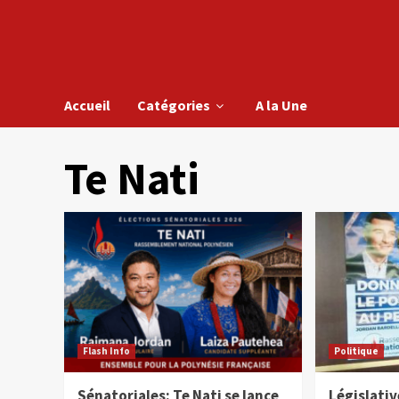
Accueil
Catégories
A la Une
Te Nati
Flash Info
Politique
Sénatoriales: Te Nati se lance
Législativ