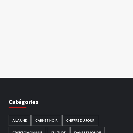
Catégories
A LA UNE
CARNET NOIR
CHIFFRE DU JOUR
CRYPTOMONNAIE
CULTURE
DANS LE MONDE