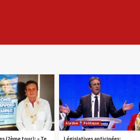
A la Une
Politique
es (2ème tour): « Te
Législatives anticipées: