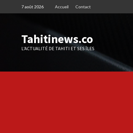
Skip
7 août 2026
Accueil
Contact
to
content
Tahitinews.co
L'ACTUALITÉ DE TAHITI ET SES ÎLES