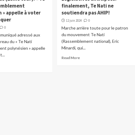
semblement
finalement, Te Nati ne
 » appelle à voter
soutiendra pas AHIP!
nquer
12 juin 2024
0
0
Marche arrière toute pour le patron
du mouvement Te Nati
muniqué adressé aux
(Rassemblement national), Eric
ureau du « Te Nati
Minardi, qui...
nt polynésien » appelle
...
Read More