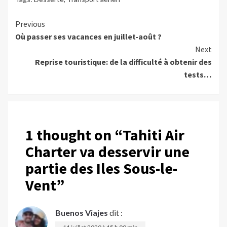
Continue
Previous
Où passer ses vacances en juillet-août ?
Reading
Next
Reprise touristique: de la difficulté à obtenir des
tests…
1 thought on “
Tahiti Air
Charter va desservir une
partie des Iles Sous-le-
Vent
”
Buenos Viajes
dit :