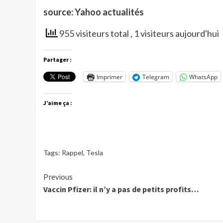
source: Yahoo actualités
955 visiteurs total
, 1 visiteurs aujourd'hui
Partager :
Imprimer
Telegram
WhatsApp
J’aime ça :
Tags:
Rappel
,
Tesla
Continue
Previous
Vaccin Pfizer: il n’y a pas de petits profits…
Reading