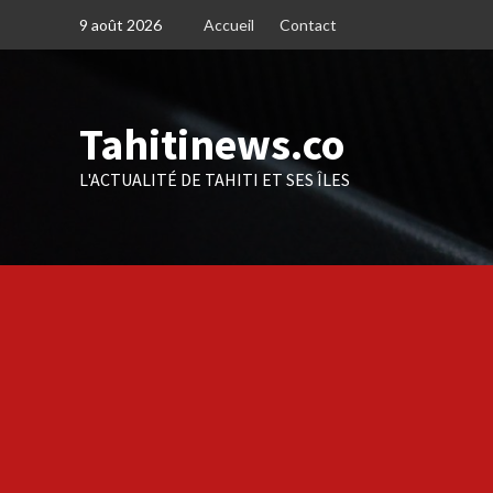
Skip
9 août 2026
Accueil
Contact
to
content
Tahitinews.co
L'ACTUALITÉ DE TAHITI ET SES ÎLES