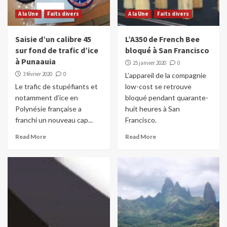
A la Une
Faits divers
A la Une
Faits divers
Saisie d’un calibre 45
L’A350 de French Bee
sur fond de trafic d’ice
bloqué à San Francisco
à Punaauia
25 janvier 2020
0
3 février 2020
0
L’appareil de la compagnie
Le trafic de stupéfiants et
low-cost se retrouve
notamment d’ice en
bloqué pendant quarante-
Polynésie française a
huit heures à San
franchi un nouveau cap...
Francisco.
Read More
Read More