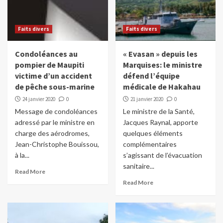
Faits divers
Faits divers
Condoléances au
« Evasan » depuis les
pompier de Maupiti
Marquises: le ministre
victime d’un accident
défend l’équipe
de pêche sous-marine
médicale de Hakahau
24 janvier 2020
0
21 janvier 2020
0
Message de condoléances
Le ministre de la Santé,
adressé par le ministre en
Jacques Raynal, apporte
charge des aérodromes,
quelques éléments
Jean-Christophe Bouissou,
complémentaires
à la...
s’agissant de l’évacuation
sanitaire...
Read More
Read More