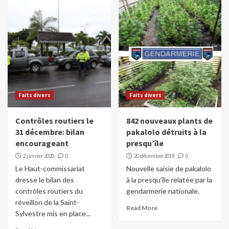
Faits divers
Faits divers
Contrôles routiers le
842 nouveaux plants de
31 décembre: bilan
pakalolo détruits à la
encourageant
presqu’île
2 janvier 2020
0
20 décembre 2019
0
Le Haut-commissariat
Nouvelle saisie de pakalolo
dresse le bilan des
à la presqu’île relatée par la
contrôles routiers du
gendarmerie nationale.
réveillon de la Saint-
Read More
Sylvestre mis en place...