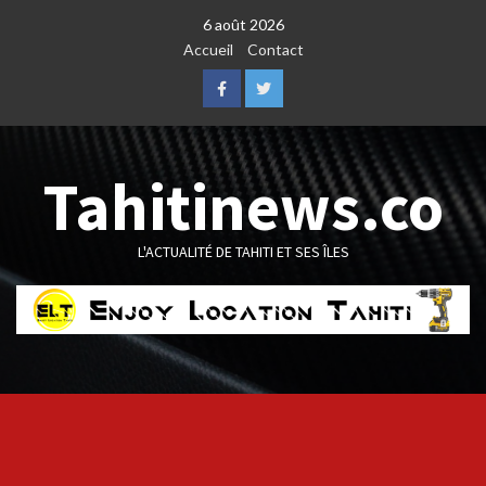
Skip
6 août 2026
to
Accueil
Contact
content
Facebook
Twitter
Tahitinews.co
L'ACTUALITÉ DE TAHITI ET SES ÎLES