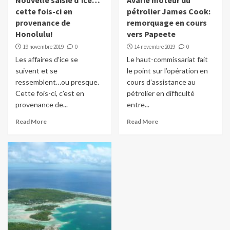
Nouvelle saisie d’ice…
Avarie moteur du
cette fois-ci en
pétrolier James Cook:
provenance de
remorquage en cours
Honolulu!
vers Papeete
19 novembre 2019
0
14 novembre 2019
0
Les affaires d’ice se
Le haut-commissariat fait
suivent et se
le point sur l’opération en
ressemblent…ou presque.
cours d’assistance au
Cette fois-ci, c’est en
pétrolier en difficulté
provenance de...
entre...
Read More
Read More