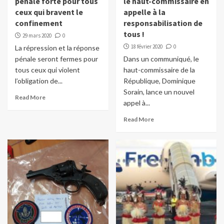
pénale forte pour tous
le haut-commissaire en
ceux qui bravent le
appelle à la
confinement
responsabilisation de
tous !
29 mars 2020
0
18 février 2020
0
La répression et la réponse
pénale seront fermes pour
Dans un communiqué, le
tous ceux qui violent
haut-commissaire de la
l’obligation de...
République, Dominique
Sorain, lance un nouvel
Read More
appel à...
Read More