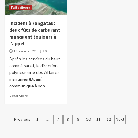
Faits divers
Incident à Fangatau:
deux fûts de carburant
manquent toujours à
l’appel
13 novembre 2019
0
Après les services du haut-
commissariat, la direction
polynésienne des Affaires
maritimes (Dpam)
communique à son...
Read More
Pagination
Previous
1
…
7
8
9
10
11
12
Next
des