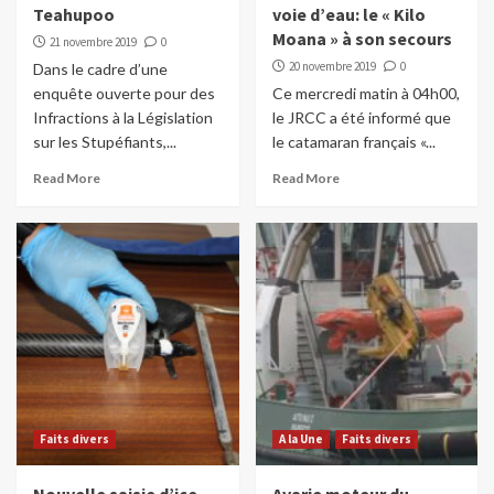
Teahupoo
voie d’eau: le « Kilo
Moana » à son secours
21 novembre 2019
0
20 novembre 2019
0
Dans le cadre d’une
enquête ouverte pour des
Ce mercredi matin à 04h00,
Infractions à la Législation
le JRCC a été informé que
sur les Stupéfiants,...
le catamaran français «...
Read More
Read More
Faits divers
A la Une
Faits divers