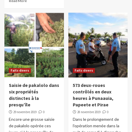
Read More
Faits divers
Faits divers
Saisie de pakalolo dans
573 deux-roues
six propriétés
contrôlés en deux
distinctes à la
heures à Punaauia,
presqu’île
Papeete et Pirae
29 novembre 2019
0
28 novembre 2019
0
Encore une grosse saisie
Dans le prolongement de
de pakalolo opérée ces
l’opération menée dans la