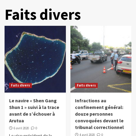
Faits divers
Faits divers
Faits divers
Le navire « Shen Gang
Infractions au
Shun 1 » suivi à la trace
confinement général:
avant de s’échouer à
douze personnes
Arutua
convoquées devant le
tribunal correctionnel
6 avril 2020
0
4 avril 2020
0
Le vice-président de la