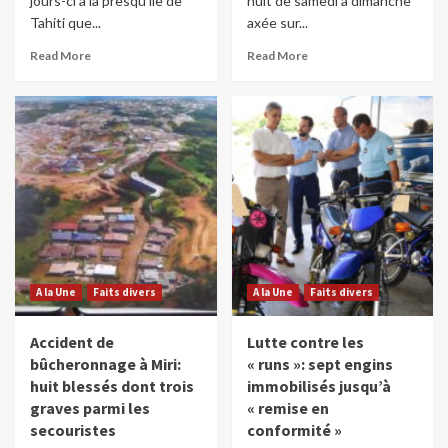
jours-ci à la presqu'île de
nuit de samedi à dimanche
Tahiti que...
axée sur...
Read More
Read More
A la Une
Faits divers
A la Une
Faits divers
Accident de
Lutte contre les
bûcheronnage à Miri:
« runs »: sept engins
huit blessés dont trois
immobilisés jusqu’à
graves parmi les
« remise en
secouristes
conformité »