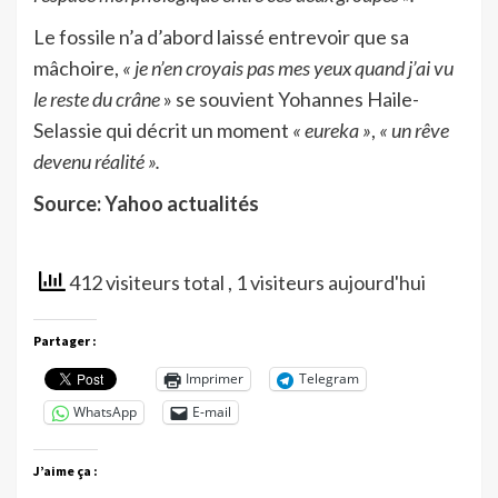
Le fossile n’a d’abord laissé entrevoir que sa
mâchoire,
« je n’en croyais pas mes yeux quand j’ai vu
le reste du crâne
» se souvient Yohannes Haile-
Selassie qui décrit un moment
« eureka »
,
« un rêve
devenu réalité ».
Source: Yahoo actualités
412 visiteurs total
, 1 visiteurs aujourd'hui
Partager :
Imprimer
Telegram
WhatsApp
E-mail
J’aime ça :