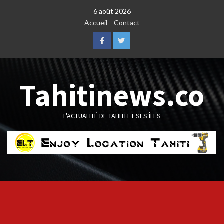
Skip
6 août 2026
to
Accueil
Contact
content
Facebook
Twitter
Tahitinews.co
L'ACTUALITÉ DE TAHITI ET SES ÎLES